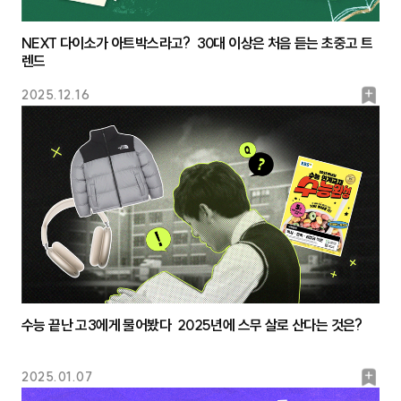
NEXT 다이소가 아트박스라고? 30대 이상은 처음 듣는 초중고 트
렌드
북
2025.12.16
마
크
수능 끝난 고3에게 물어봤다 2025년에 스무 살로 산다는 것은?
북
2025.01.07