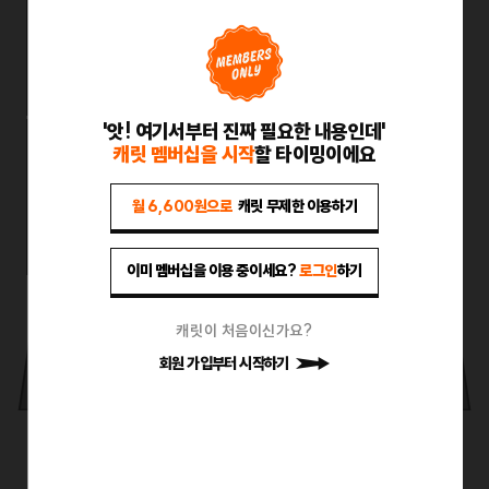
2026.08.05 13:12
유튜브
풍향중
풍향중
유튜브
2026.08.05 13:12
'앗! 여기서부터 진짜 필요한 내용인데'
캐릿 멤버십을 시작
할 타이밍이에요
2026.08.05 09:44
커뮤니티
페포 굿즈
페포 굿즈
월 6,600원으로
캐릿 무제한 이용하기
커뮤니티
2026.08.05 09:44
이미 멤버십을 이용 중이세요?
로그인
하기
2026.08.05 01:00
인스타그램, 엑스
캐릿이 처음이신가요?
타이포 줍기
타이포 줍기
회원 가입부터 시작하기
인스타그램, 엑스
2026.08.05 01:00