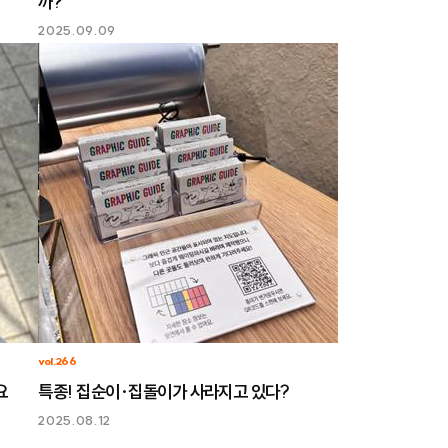
까?
2025.09.09
vol.266
요
특종! 집순이·집돌이가 사라지고 있다?
2025.08.12