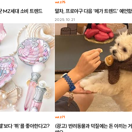
vol.275
꾼 MZ세대 소비 트렌드
말차, 프로야구 다음 ‘메가 트렌드’ 예언함
2025.10.21
vol.271
넬’보다 ‘퓌’를 좋아한다고?
(광고) 반려동물과 덕질에는 돈 아끼는 거