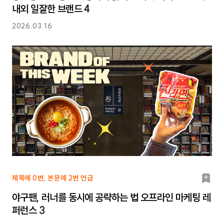
크
내외 일잘한 브랜드 4
2026.03.16
북
제목에 0번, 본문에 2번 언급
마
야구팬, 러너를 동시에 공략하는 법 오프라인 마케팅 레
크
퍼런스 3