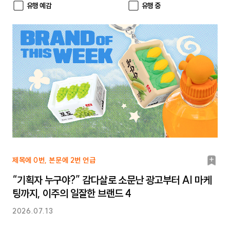
유행 예감
유행 중
북
제목에 0번, 본문에 2번 언급
마
“기획자 누구야?” 감다살로 소문난 광고부터 AI 마케
크
팅까지, 이주의 일잘한 브랜드 4
2026.07.13