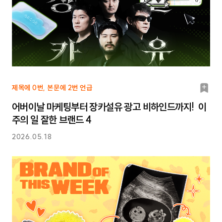
북
제목에 0번, 본문에 2번 언급
마
어버이날 마케팅부터 장카설유 광고 비하인드까지! 이
크
주의 일 잘한 브랜드 4
2026.05.18