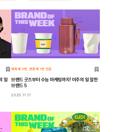
북
북
제목에 0번, 본문에 1번 언급
마
마
의 일
브랜드 굿즈부터 수능 마케팅까지! 이주의 일 잘한
브랜드 5
크
크
2025.11.17