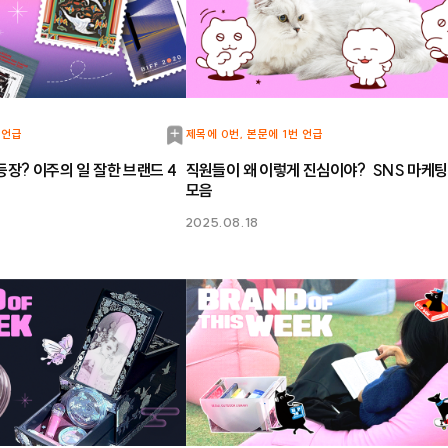
북
 언급
제목에 0번, 본문에 1번 언급
마
등장? 이주의 일 잘한 브랜드 4
직원들이 왜 이렇게 진심이야? SNS 마케팅
모음
크
2025.08.18