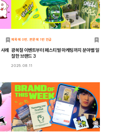
북
북
제목에 0번, 본문에 1번 언급
마
마
 사례
광복절 이벤트부터 페스티벌 마케팅까지 분야별 일
잘한 브랜드 3
크
크
2025.08.11