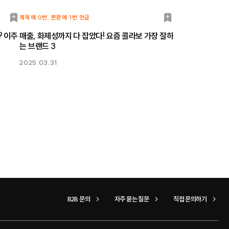
북
북
제목에 0번, 본문에 1번 언급
마
마
? 이주
매출, 화제성까지 다 잡았다! 요즘 콜라보 가장 잘하
는 브랜드 3
크
크
2025.03.31
B2B 문의
자주 묻는 질문
직접 문의하기