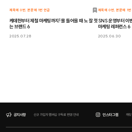
북
제목에 0번, 본문에 1번 언급
제목에 0번, 본문에 1번
마
케데헌부터 제철 마케팅까지! 물 들어올 때 노 잘 젓
SNS 운영부터 이벤
는 브랜드 6
마케팅 레퍼런스 6
크
2025.07.28
2025.06.30
공지사항
인스타그램
신규 가입자 멤버십 구독료 변경 안내
캐릿