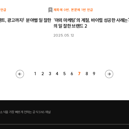
북
 언급
제목에 0번, 본문에 1번 언급
마
트, 광고까지! 분야별 일 잘한
‘야외 마케팅’의 계절, 바이럴 성공한 사례는
의 일 잘한 브랜드 2
크
2025.05.12
1
2
3
4
5
6
7
8
9
 소식을 가장 빠르게 전하는 공식 SNS 채널