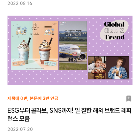
2022.08.16
북
제목에 0번, 본문에 3번 언급
마
ESG부터 콜라보, SNS까지! 일 잘한 해외 브랜드 레퍼
크
런스 모음
2022.07.20