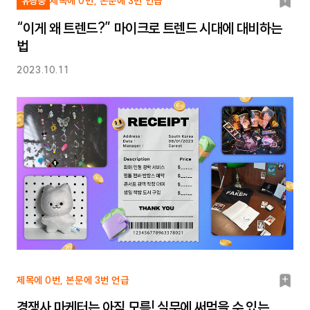
북
유행중
제목에 0번, 본문에 3번 언급
마
“이게 왜 트렌드?” 마이크로 트렌드 시대에 대비하는
크
법
2023.10.11
북
제목에 0번, 본문에 3번 언급
마
경쟁사 마케터는 아직 모름! 실무에 써먹을 수 있는