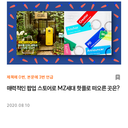
북
제목에 0번, 본문에 3번 언급
마
매력적인 팝업 스토어로 MZ세대 핫플로 떠오른 곳은?
크
2020.08.10