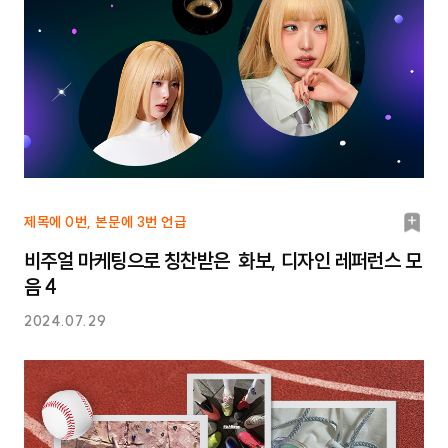
북
제목에 0번, 본문에 3번 언급
마
비주얼 마케팅으로 칭찬받은 화보, 디자인 레퍼런스 모
크
음 4
2024.07.29