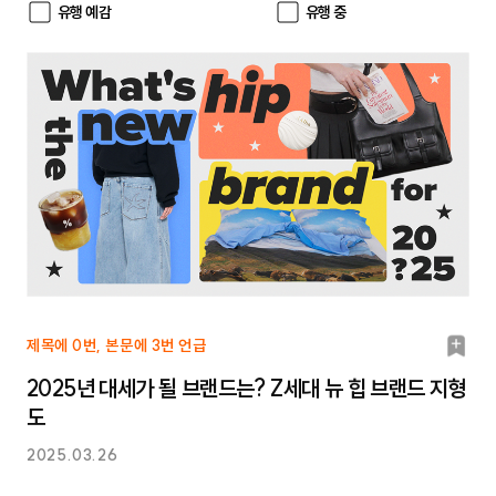
유행 예감
유행 중
북
제목에 0번, 본문에 3번 언급
마
2025년 대세가 될 브랜드는? Z세대 뉴 힙 브랜드 지형
크
도
2025.03.26