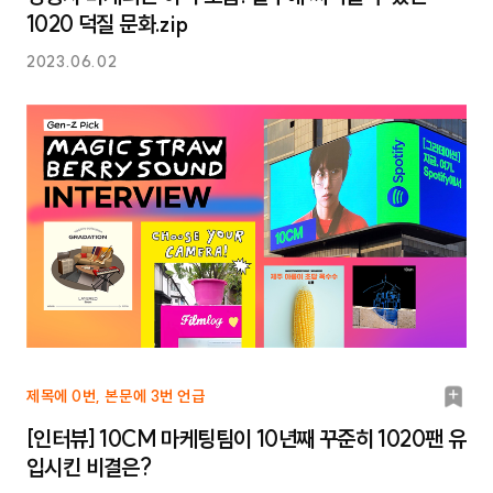
크
1020 덕질 문화.zip
2023.06.02
북
제목에 0번, 본문에 3번 언급
마
[인터뷰] 10CM 마케팅팀이 10년째 꾸준히 1020팬 유
크
입시킨 비결은?