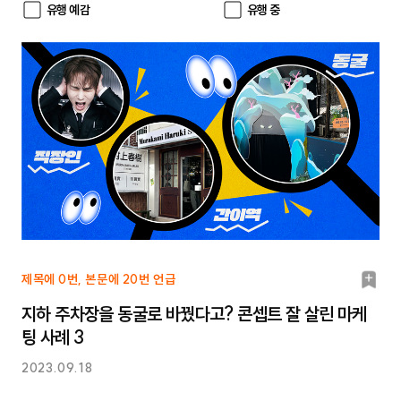
유행 예감
유행 중
북
제목에 0번, 본문에 20번 언급
마
지하 주차장을 동굴로 바꿨다고? 콘셉트 잘 살린 마케
크
팅 사례 3
2023.09.18