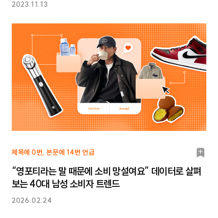
2023.11.13
북
제목에 0번, 본문에 14번 언급
마
“영포티라는 말 때문에 소비 망설여요” 데이터로 살펴
크
보는 40대 남성 소비자 트렌드
2026.02.24