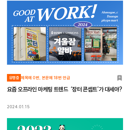
북
유행중
제목에 0번, 본문에 18번 언급
마
요즘 오프라인 마케팅 트렌드 ‘장터 콘셉트’가 대세야?
크
2024.01.15