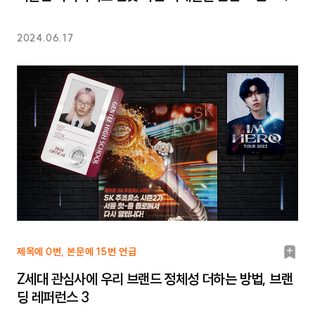
크
2024.06.17
북
제목에 0번, 본문에 15번 언급
마
Z세대 관심사에 우리 브랜드 정체성 더하는 방법, 브랜
크
딩 레퍼런스 3