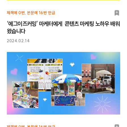
북
제목에 0번, 본문에 16번 언급
마
‘에그이즈커밍’ 마케터에게 콘텐츠 마케팅 노하우 배워
크
왔습니다
2024.02.14
제목에 0번, 본문에 16번 언급