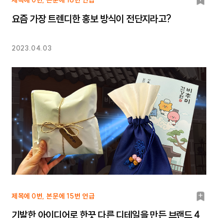
북
마
요즘 가장 트렌디한 홍보 방식이 전단지라고?
크
2023.04.03
북
제목에 0번, 본문에 15번 언급
마
기발한 아이디어로 한끗 다른 디테일을 만든 브랜드 4