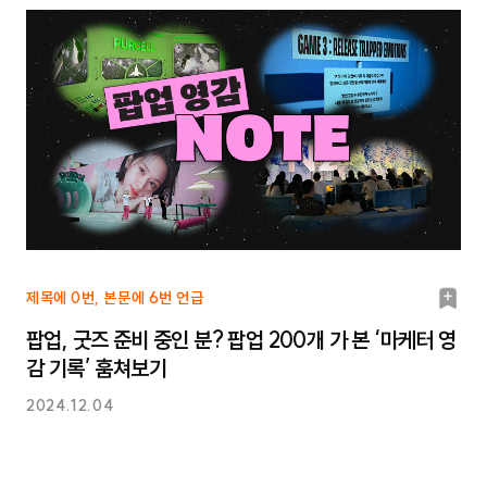
북
제목에 0번, 본문에 6번 언급
마
팝업, 굿즈 준비 중인 분? 팝업 200개 가 본 ‘마케터 영
크
감 기록’ 훔쳐보기
2024.12.04