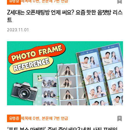
북
유행중
제목에 0번, 본문에 7번 언급
마
Z세대는 오픈채팅방 언제 써요? 요즘 핫한 옵챗방 리스
크
트
2023.11.01
북
유행중
제목에 0번, 본문에 7번 언급
마
‘포토 부스 마케팅’ 준비 중이세요? 네컷 사진 프레임