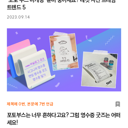
크
트렌드 5
2023.09.14
북
제목에 0번, 본문에 7번 언급
마
포토부스는 너무 흔하다고요? 그럼 영수증 굿즈는 어떠
크
세요!