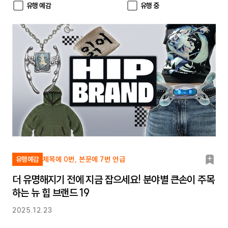
유행 예감
유행 중
북
유행예감
제목에 0번, 본문에 7번 언급
마
더 유명해지기 전에 지금 잡으세요! 분야별 큰손이 주목
크
하는 뉴 힙 브랜드 19
2025.12.23