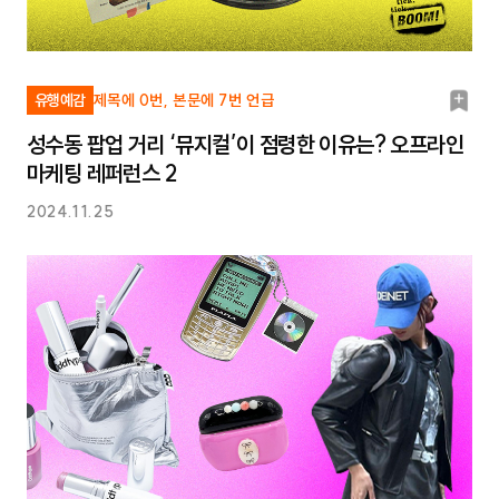
북
유행예감
제목에 0번, 본문에 7번 언급
마
성수동 팝업 거리 ‘뮤지컬’이 점령한 이유는? 오프라인
크
마케팅 레퍼런스 2
2024.11.25