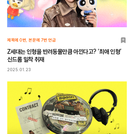
북
제목에 0번, 본문에 7번 언급
마
Z세대는 인형을 반려동물만큼 아낀다고? ‘최애 인형’
크
신드롬 밀착 취재
2025.01.23