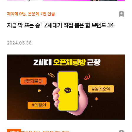
북
제목에 0번, 본문에 7번 언급
마
지금 막 뜨는 중! Z세대가 직접 뽑은 힙 브랜드 34
크
2024.05.30