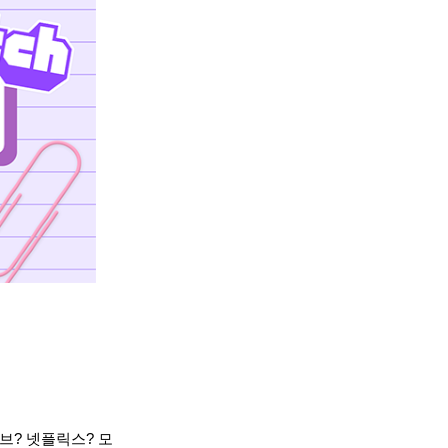
브? 넷플릭스? 모