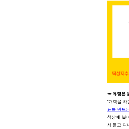
🥕 유행은 
“개학을 
표를 만드는
책상에 붙
서 들고 다