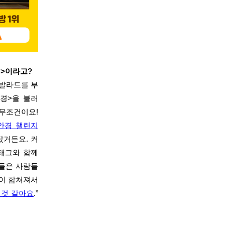
경>이라고?
 발라드를 부
안경>을 불러
무조건이요!
안경 챌린지
탔거든요. 커
 태그와 함께
 들은 사람들
력이 합쳐져서
 것 같아요
.
”