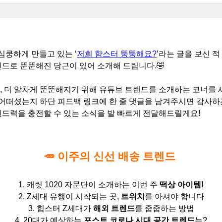
심쿵하게 만들고 있는 ‘
저희 햠스터 뚱뚱해요?
’라는 글을 보신 
드로 뚠뚠해진 당근이 있어 소개해 드립니다.🤣
, 더 알차게 뚠뚠해지기 위해 유튜브 트렌드를 소개하는 코너를
 어떠셨는지 하단 피드백 링크에 한 줄 댓글을 남겨주시면 감사
렌드력을 충전할 수 있는 소식을 발 빠르게 전달해드릴게요!
🥕 이주의 신선 배송 트렌드
1. 캐릿 1020 자문단이 소개하는 이번 주
떡상 아이템!
2. Z세대 유행이 시작되는 곳,
트위치
를 아셔야 합니다
3. 힙스터 Z세대가
해외 트렌드
를 줍줍하는 방법
4. 20대가 예상하는
포스트 코로나 시대 공간 트렌드
는?