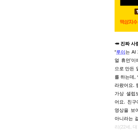
🥕 진짜 사
“
루이
는 A
얼 휴먼’이
으로 만든 
를 하는데,
라왔어요. 
가상 셀럽
어요. 친
영상을 보
아니라는 
리(22세, 