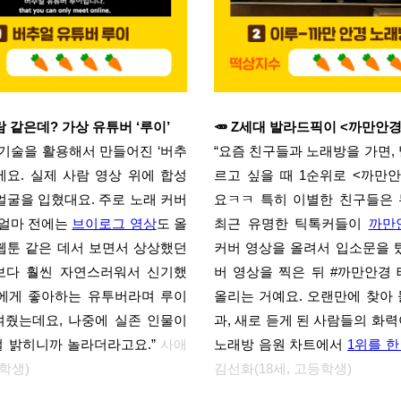
람 같은데? 가상 유튜버 ‘루이’
🥕 Z세대 발라드픽이 <까만안
I 기술을 활용해서 만들어진 ‘버추
“요즘 친구들과 노래방을 가면,
에요. 실제 사람 영상 위에 합성
르고 싶을 때 1순위로 <까만
얼굴을 입혔대요. 주로 노래 커버
요ㅋㅋ 특히 이별한 친구들은 
 얼마 전에는
브이로그 영상
도 올
최근 유명한 틱톡커들이
까만
웹툰 같은 데서 보면서 상상했던
커버 영상을 올려서 입소문을 
보다 훨씬 자연스러워서 신기했
버 영상을 찍은 뒤 #까만안경
구에게 좋아하는 유투버라며 루이
올리는 거예요. 오랜만에 찾아
여줬는데요, 나중에 실존 인물이
과, 새로 듣게 된 사람들의 화
걸 밝히니까 놀라더라고요.”
사애
노래방 음원 차트에서
1위를 한
대학생)
김선화(18세, 고등학생)