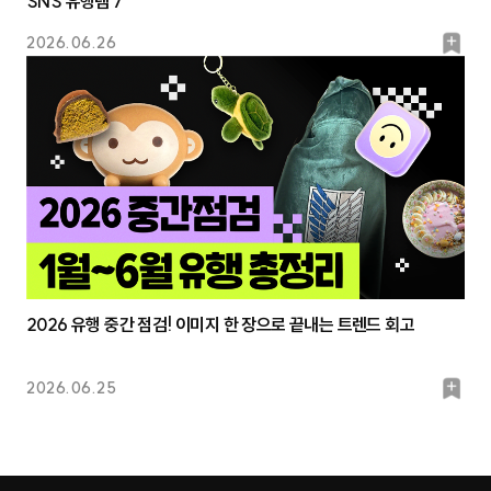
SNS 유행템 7
북
2026.06.26
마
크
2026 유행 중간 점검! 이미지 한 장으로 끝내는 트렌드 회고
북
2026.06.25
마
크