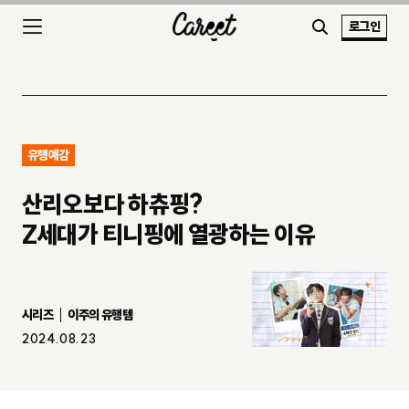
로그인
유행예감
산리오보다 하츄핑?
Z세대가 티니핑에 열광하는 이유
시리즈
이주의 유행템
2024.08.23