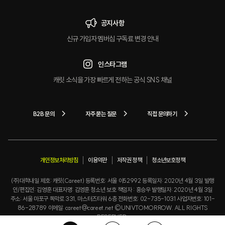
공지사항
신규 가입자 멤버십 구독료 변경 안내
인스타그램
캐릿 소식을 가장 빠르게 전하는 공식 SNS 채널
B2B 문의
자주 묻는 질문
직접 문의하기
개인정보처리방침
이용약관
저작권 정책
청소년보호정책
(주)대학내일 제호: 캐릿(Careet) 등록번호: 서울 아52992 등록일자: 2020년 4월 3일 발행
인/편집인: 김영훈 대표자명: 김영훈 청소년 보호 책임자 : 홍승우 발행일자: 2020년 4월 3일
주소: 서울 마포구 독막로 331, 마스터즈타워 6층 전화번호: 02-735-1031 사업자번호: 101-
86-28789 이메일: careet@careet.net ©UNIVTOMORROW. ALL RIGHTS
RESERVED.