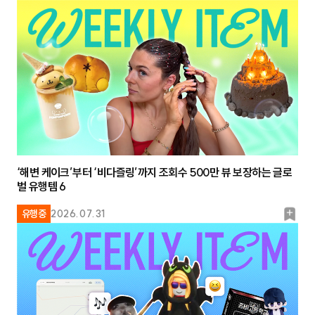
‘해변 케이크’부터 ‘비다즐링’까지 조회수 500만 뷰 보장하는 글로
벌 유행템 6
북
유행중
2026.07.31
마
크