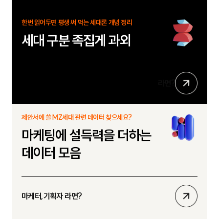
보
한번 읽어두면 평생 써 먹는 세대론 개념 정리
기
세대 구분 족집게 과외
상
라면?
세
보
제안서에 쓸 MZ세대 관련 데이터 찾으세요?
기
마케팅에 설득력을 더하는
데이터 모음
상
마케터,기획자 라면?
세