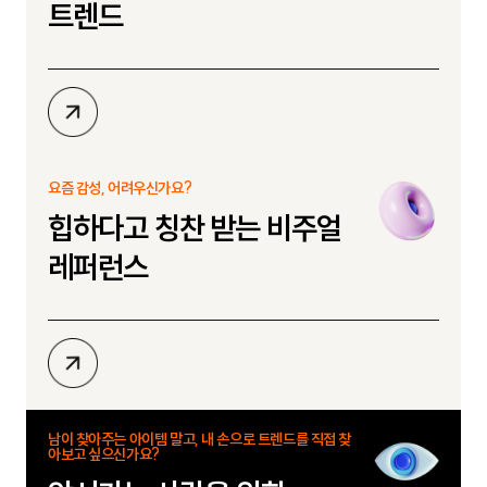
트렌드
상
세
보
요즘 감성, 어려우신가요?
기
힙하다고 칭찬 받는 비주얼
레퍼런스
상
세
보
남이 찾아주는 아이템 말고, 내 손으로 트렌드를 직접 찾
기
아보고 싶으신가요?