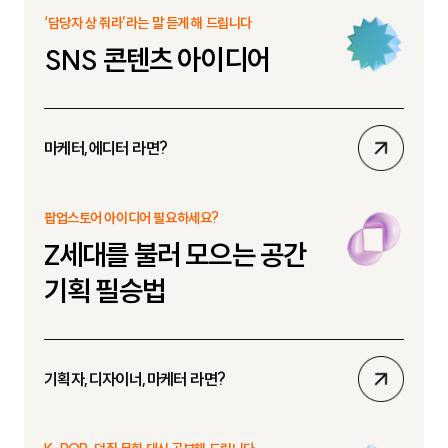
보
‘담당자 상 줘라’라는 말 듣게 해 드립니다
기
SNS 콘텐츠 아이디어
상
마케터,에디터 라면?
세
보
팝업스토어 아이디어 필요하세요?
기
Z세대를 불러 모으는 공간
기획 필승법
상
기획자,디자이너,마케터 라면?
세
보