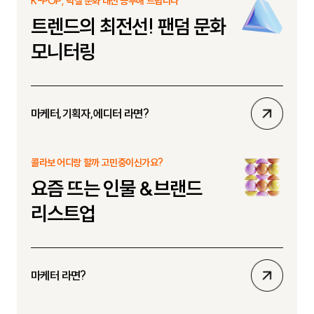
K-POP, 덕질 문화 대신 공부해 드립니다
기
트렌드의 최전선! 팬덤 문화
모니터링
상
마케터,기획자,에디터 라면?
세
보
콜라보 어디랑 할까 고민중이신가요?
기
요즘 뜨는 인물 &브랜드
리스트업
상
마케터 라면?
세
보