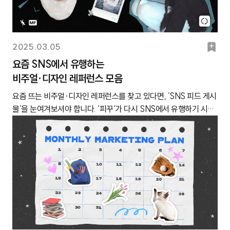
뒤바뀐 겁니다. 뿐만 아니라 유튜브와 엑스(구 트위터)도 ‘쇼핑 기
5: 한강공원 피크닉, 에버랜드 튤립축제, 폼폼푸린, 다이소 벚꽃 에
능’, ‘AI 챗봇’ 등 신규 기능을 적극 도입하는 추세예요.덩달아 Z세대
디션, 봄이 좋냐(10CM)음식: 스타벅스 슈크림 라떼, 김밥, 미나리,
의 SNS 이용 패턴도 과거보다 빠르게 바뀌는 양상을 보이는데요.
솜사탕, 벚꽃 당고, 구슬 아이스크림, 딸기장소: 정독도서관, 석촌호
마케터 입장에서는 참 골치 아픈 일이 아닐 수 없습니다. 달라진
북
2025.03.05
수공원, 경복궁 생과방, 제주도, 청보리밭, 노들섬, 방화수류정, 한강
SNS 사용 양상이나 문화를 고려하지 않고 관성적으로 광고를 집행
마
공원, 에버랜드인물/캐릭터: 폼폼푸린, 데이식스 원필, 10CM이벤
요즘 SNS에서 유행하는
하면 효율이 낮게 나올 수밖에 없으니 말이죠.그래서 캐릿이 준비했
트: 여의도 벚꽃 축제, 올해도 글렀나 봄, 전주국제영화제, 서울숲튤
비주얼·디자인 레퍼런스 모음
크
습니다. Z세대 295인에게 ① 인스타/ 유튜브/ 엑스(구 트위터)/ 블
립축제, 함안 낙화놀이, 제주도 유채꽃 축제, 서울국제불교박람회,
로그/ 틱톡/ 스레드 중 가장 많이 사용하는 SNS 플랫폼 ② SNS 플
요즘 뜨는 비주얼·디자인 레퍼런스를 찾고 있다면, ’SNS 피드 게시
서울재즈페스티벌, 에버랜드 튤립축제노래: 나만 봄(볼빨간 사춘
랫폼별 Z세대가 가장 많이 소비하는 영역 ③ 이전과 달라진 SNS
물’을 눈여겨보셔야 합니다. ‘피꾸‘가 다시 SNS에서 유행하기 시작
기), 봄이 좋냐(10CM), 봄 사람 벚꽃 말고(하이포&아이유), 졸업
이용 패턴에 대해 물었어요. 그리고 설문 데이터와 Z세대의 정성 인
했거든요.날것의 사진을 실시간으로 빠르게 공유하는 데 집중하던
(달담), 봄날(BTS), 200%(악동뮤지션) 기타: 자전거, 피크닉, 대
터뷰 답변을 리포트처럼 정리했습니다. 1. Z세대가 생각하는 SNS
Z세대가, 다시 사진을 공들여 꾸며 올리기 시작한 겁니다. 패션이나
학교CC, 새학기, 도시락, 등산, 애플 새학기 프로모션, 청자켓 코디,
플랫폼 별 이미지우선, Z세대에게 현재 사용하는 SNS 플랫폼을 물
메이크업만큼이나 사진 꾸미기 꿀팁이 많은 관심을 받고 있고요. 감
하트시그널(예능), 러닝화, 다이소 벚꽃 에디션✔ 캐릭터·아이돌 생
었습니다. 가장 높은 순위를 차지한 것은 단연 ‘인스타그램
각적으로 피드를 꾸미는 아이돌이나 인플루언서는 ‘피꾸 장인’이라
일은 시즌 마케팅 치트키!봄과 어울리는 캐릭터, 인물로는 ‘폼폼푸
(98%)’과 ‘유튜브(96.3%)’였어요. 인스타그램과 유튜브가 여전
불리며 빠르게 신규 팔로워를 모으고 있어요.요즘 ‘피꾸’ 잘하는 계
린’, ‘데이식스 원필’이 꼽혔는데요. 이유는 그들의 생일이 봄이기 때
히 Z세대 사이에서 가장 대중적으로 이용되는 플랫폼이라는 점을
정들이 알고리즘이나 돋보기란에 뜨면, 그냥 지나치지 않고 꼭 팔로
문이에요(폼폼푸린 생일: 4월 16일, 데이식스 원필 생일: 4월 28
확인할 수 있습니다. 반면, 가장 낮은 순위를 차지한 것은 ‘틱톡
우하게 되는 것 같아요. 피꾸를 잘하는 사람들을 두고 ‘MZ력이 높
일). Z세대는 최애 캐릭터, 아이돌 멤버의 생일이 있는 계절을 특별
(18.3%)’이었어요. 올해 기준, 2009년생인 고등학교 1학년까지 Z
다’고 칭찬하기도 해요. 장난을 섞어 재미있게 표현한 것이지만, 그
하게 생각하는 경향이 있는데요. 음원 스트리밍 플랫폼 ‘벅스’에서
세대로 분류되는데요. 틱톡의 주 연령층이 초·중학생 알파세대인
만큼 트렌디하다는 뜻이죠! 또래 친구들은 요즘 아이브 ‘레이’의 피
는 매월, 해당 월에 태어난 아이돌 멤버 중 가장 좋아하는 멤버를 뽑