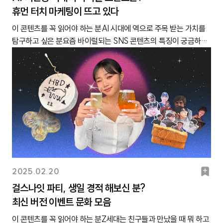
높은 편이에요.다이소는 ‘시즌 굿즈’를 잘 출시한다는 이미지가 있
다는 답변이 많았습니다. 아래 답변을 통해 지금 Z세대가 느끼는 플
스킨을 적용해 캐릭터의 외형을 원하는 대로 바꿀 수 있는데요. 좋
휴먼 터치 마케팅이 뜨고 있다
크
다. 🔗 2025 이슈 캘린더 보러 가기그런데… ‘이슈’를 알아도 써먹
어요! 그중에서도 매년 인기인 테마가 봄인데요. 값비싼 다른 브랜
랫폼별 대표 이미지를 정리했어요.인스타그램“지인 근황을 구경하
아하는 아이돌이나 캐릭터를 마인크래프트로 구현한 뒤 재미있는
기가 쉽지 않다고요?다만, 어떤 기념일, 이벤트가 있는지 알아도 Z
드의 봄 시즌 굿즈랑 디자인, 퀄리티 차이가 나지 않아서 더 입소문
이 콘텐츠를 꼭 읽어야 하는 분AI 시대에 역으로 주목 받는 가치를
고, 연락하는 용도의 플랫폼으로 통해요”인스타그램은 콘텐츠를 볼
상황을 연출해 짤이나 영상을 공유하는 Z세대가 많아졌어요. 뿐만
세대 소비자가 원하는 마케팅까지 정확히 파악하기 쉽지 않죠. 젊은
이 나는 것 같아요. 텀블러부터 다꾸템까지 웬만한 상품군도 다 있
탐구하고 싶은 분요즘 바이럴되는 SNS 콘텐츠의 특징이 궁금하신
때뿐 아니라, 친구와 연락할 때도 많이 사용해요. 비중으로 따지면
아니라, 마인크래프트 관련 밈이 유행하면서 최애의 사진을 마인크
층이 중요하게 생각한다는 기념일에 야심 차게 마케팅을 기획했는
고요. 김하은(21세, 대학생)✔ 벚꽃필 때 되면 생각나는 곳은 ‘정독
분지금 Z세대가 주목하는 마케팅 콘셉트가 궁금한 분챗 GPT 오류
거의 5:5일 정도? 스토리로 주변 사람들이 어떻게 사는지 구경하면
래프트 배경에 합성하고 노는 경우도 많아졌고요. 이처럼 게임 2차
데, 예상과 달리 어떤 반응도 얻지 못하고 묻히게 될 수도 있고요. 그
도서관’‘벚꽃 맛집’에도 변화가 생기고 있어요. 전통의 명소 ‘한강공
시 직장인들 반응 재구성 우리는 현재 AI 의존증 시대에서 살아가고
서 시간을 보내기도 하고요. 릴스 보다가 재밌는 걸 발견하면 바로
콘텐츠들이 인기를 끌면서, 마인크래프트의 그래픽 스타일도 더욱
래서 캐릿이 시즌 마케팅에 고민이 많으실 독자분들을 위해 ‘Z세대
원’만큼이나 ‘정독도서관’을 봄의 키워드로 꼽는 Z세대도 많았는데
있다고 해도 과언이 아닙니다.지난 2월 초, 챗GPT가 오류로 인해
친구에게 DM으로 보내 수다를 떨어요. 각 잡고 중요한 이야기를 해
주목받게 된 것이죠. 특히 엑스, 틱톡 유저들 사이에서 마인크래프
소비자 의견 모음’을 준비했습니다. 2025 주요 기념일, 이벤트와 관
요. 정원에서 벚꽃을 감상할 수 있고, 벚꽃을 바라보며 독서까지 할
잠시 멈춘 이슈가 있었는데요. 당시 각종 오픈채팅방, 커뮤니티에서
야 할 때는 카톡을 쓰지만, 가볍게 이야기할 일이 있으면 대부분 인
트의 그래픽 스타일을 활용한 제품이 인기입니다. 최애의 사진을 마
련해 Z세대 소비자들이 ‘이런 마케팅 해주세요!’, ‘이런 마케팅은 별
수 있기 때문이라고 해요. 게다가 ‘스냅사진 명소’로도 유명하다고
는 ‘챗 GPT 서버 다운돼서 불편하다’, ‘이제 AI 없이 일 못 하겠다’
스타그램으로 연락을 주고받고 있어요. 그러다 보니 가볍게 연락용
인크래프트 배경에 합성한 모습출처 @day6ki10gram(엑스) 좋아
로예요!’, ‘이날엔 이렇게 하는 게 또래들 문화예요!’라며 전해준 다
하죠?3.1~4.7 기간 ‘정독도서관’ 연관 검색어 3위에 ‘벚꽃’이 오름
등의 반응이 오갔습니다. 많은 이들이 1~2년 사이 AI 챗봇을 업무에
으로 쓰는 플랫폼이라는 이미지가 생겼어요. 이성민(27세, 대학
하는 캐릭터를 마인크래프트로 구현한 짤들이 인기임, 출처
양한 의견을 모은 건데요. 총 28명의 Z세대 소비자로부터 180여 개
출처 빅데이터 플랫폼 ‘썸트렌드’정독도서관은 1~2년 전부터 벚꽃
적극적으로 활용하기 시작하면서 불편함을 느끼는 이들이 많았던
생) 유튜브“TV만큼 완성도 높은 콘텐츠를 볼 수 있는 플랫폼이 됐
@mychivee(엑스) ✔ Z세대 찐의견요즘 마인크래프트 관련 콘텐
에 달하는 의견을 접수했고, 그중에 독자분들께 도움이 될 만한 아
스냅 명소로 유명해진 곳이에요. 재작년까지만 해도 벚꽃 보러 가는
거죠. 그만큼 AI 의존증이나 공포증에 대한 이야기도 끊임없이 제기
어요”아무래도 롱폼 플랫폼은 OTT를 제외하고 유튜브가 거의 유일
츠가 알고리즘에 정말 자주 떠요. 플레이 영상뿐만 아니라 밈을 활
이디어 위주로 엄선했습니다. 그러니 이번 콘텐츠는 꼭 북마크 한
사람들이 많았는데요. 1년 전부터 ‘독서’를 힙하다고 생각하는 분위
되고 있습니다.AI 의존증 시대에 더욱 주목받는 가치 “휴먼 터치
하잖아요. 그래서 밥 먹을 때 가장 많이 켜놓고 시청하는 플랫폼인
용한 패러디 콘텐츠나, 마인크래프트 스타일로 만들어진 배경 화면
뒤 두고두고 꺼내보세요!Z세대 소비자 의견 모음, 이렇게 활용해 보
기가 생겨서인지, 벚꽃 보면서 독서도 할 수 있는 ‘텍스트힙 맛집’으
(Human Touch)”우리가 살펴볼 지점은 이러한 현상과 반대되는 흐
것 같아요. 특히 예능 클립, 브이로그, 게임 방송, 토크 등등 다른
도 많이 보이더라고요. 마인크래프트는 네모난 픽셀이 강조된 그래
북
2025.02.20
세요!① 분기별 마케팅 플랜을 짜고 있다면?➔ 해당 분기의 Z세대
로도 통하더라고요. 최은세(25세,직장인)✔ 봄이 되면 떠나고 싶은
름 또한 발견되고 있다는 사실입니다. AI의 도움이 느껴지지 않는
SNS와는 비교할 수 없을 정도로 다양한 분야의 콘텐츠가 있다는
픽 덕분에 ‘게임 속 가상 세계’ 같은 분위기가 강하게 느껴지는데요.
마
의견 살펴보며 아이데이션 해보세요!② 특정 기념일, 이벤트와 관
수도권 여행 스폿은 ‘수원 방화수류정’요즘 Z세대 사이에서 ‘수원’이
걸스나잇 파티, 생일 경적 해보신 분?
오로지 ‘인간의 노력’이 부각되는 마케팅이나 콘텐츠에 대한 관심이
점이 특징이에요. 그리고 이전에는 개인 크리에이터가 제작하는 영
그래서 오히려 실제 제품이나 사진에 마인크래프트의 요소를 적용
련된 마케팅 아이디어가 필요하다면?➔ ‘Ctrl+F’를 눌러 원하는 기
당일치기 여행지로 급부상하고 있습니다. 서울과 1시간 내의 거리에
최신 버전 이벤트 문화 모음
크
덩달아 높아지고 있는 건데요. 예를 들어, AI 툴에 간단한 프롬프트
상이 대다수였다면, 최근에는 연예인이 MC를 맡고, 방송국 출신
했을 때 생기는 부조화가 매력적으로 다가오는 것 같아요. 제 또래
념일을 검색해 보세요! (ex. 광복절)③ 반복되는 일정은 상반기에만
있어 접근성이 좋은 데다, ‘스타필드’부터 국가유산인 ‘수원화성’, 수
몇 줄 입력해 1분 만에 곡을 완성하는 사람이 있는가 하면, 작사·작
PD가 직접 기획하는 채널이 대거 늘었는데요. 그러면서 유튜브가
이 콘텐츠를 꼭 읽어야 하는 분Z세대는 친구들과 만났을 때 뭐 하고
라면 게임을 직접 해보지 않았더라도, ‘마인크래프트스러운’ 디자인