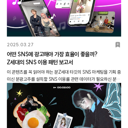
미’로 통하고 있는 거예요. 캐릿은 이러한 현상을 ‘제철코어’라고 정
의하기도 했습니다. 기후 위기로 인해 사계절, 절기가 흐려져 가는
흐름 속에서 언제 없어질지 모르는 ’제철’을 소중하게 여기고, 그 때
만 즐길 수 있는 활동을 적극적으로 해보려는 것이죠.🔗 관련 콘텐
츠: 제철 챙기는 게 힙? Z세대가 제철코어에 반응하는 이유살펴봐
야할 점은 제철을 적극적으로 챙기려는 Z세대가 많아지다보니, Z세
북
2025.03.27
대가 특정 계절을 떠올릴 때 연상하는 이미지 또한 훨씬 구체화되고
마
어떤 SNS에 광고해야 가장 효율이 좋을까?
있다는 거예요. 이전처럼 ‘봄=벚꽃’, ‘여름=물놀이’와 같이 계절을
Z세대의 SNS 이용 패턴 보고서
크
단순한 공식으로만 정의하는 게 아니라, ‘봄=한강 공원에서 피크닉
매트를 깔고 슈크림 라떼를 먹는 계절’처럼 입체적으로 생각한다는
이 콘텐츠를 꼭 읽어야 하는 분Z세대 타깃의 SNS 마케팅을 기획 중
겁니다. 그래서 뻔한 시즌 마케팅만으로는 제철에 진심인 Z세대의
이신 분광고주를 설득할 SNS 이용률 관련 데이터가 필요하신 분
마음을 사로잡기 어려워졌어요. ‘벚꽃 콜라보 굿즈’보다, Z세대가 봄
SNS 플랫폼별 광고 효과가 좋은 분야가 궁금하신 분Z세대의 SNS
과 어울린다고 생각하는 ’경복궁 생과방’과 F&B 콜라보 해주기를
이용 패턴이 이전과 달라지고 있습니다. 일례로, 불과 몇 년 전까지
기대하는 Z세대가 더 많아졌다는 뜻입니다.그래서 준비했어요. 캐
만 해도 인스타그램의 대표 기능은 ‘피드’로 여겨졌는데요. 인스타
릿 1020 자문단이 직접 뽑은, Z세대가 계절마다 떠올리는 키워드를
그램이 발표한 ‘2024 연말 결산 리포트’에 따르면 Z세대가 가장 많
총정리 했습니다. 봄·여름·가을·겨울, 각 계절의 대표 키워드를 분
이 사용하는 인스타그램 기능 1위는 ‘DM’이었다고 해요. 피드는 3
야별로 나누었고요. 시즌 마케팅에 실질적으로 활용할 수 있는 포인
위 이내에도 들지 못했고요. 즉, SNS의 이용 패턴이 과거와 완전히
트를 짚어 봤습니다. 1. Z세대가 ‘봄’하면 떠올리는 키워드TOP