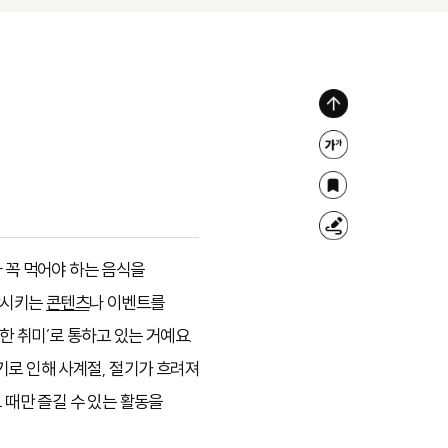
위
로
글
가
자
북
기
크
마
형
기
크
광
 꼭 먹어야 하는 음식을
조
펜
상시키는
콘텐츠
나 이벤트를
절
한 취미’로 통하고 있는 거예요.
기로 인해 사계절, 절기가 흐려져
 때만 즐길 수 있는 활동을