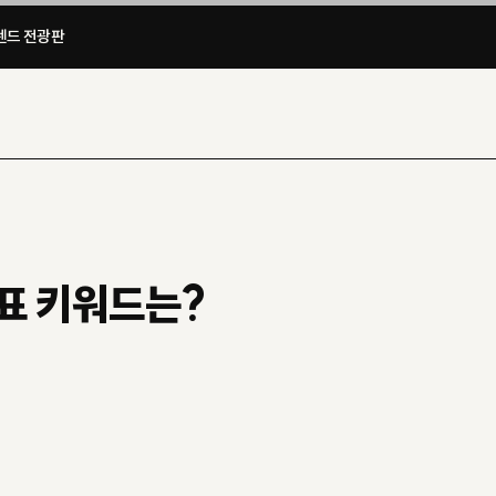
드 전광판​
표 키워드는?
편