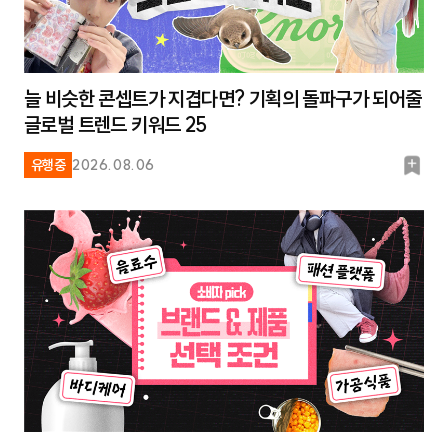
늘 비슷한 콘셉트가 지겹다면? 기획의 돌파구가 되어줄
글로벌 트렌드 키워드 25
북
유행중
2026.08.06
마
크