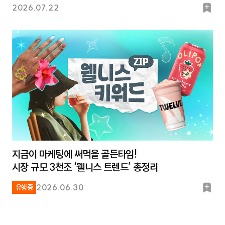
북
2026.07.22
마
크
지금이 마케팅에 써먹을 골든타임!
시장 규모 3천조 ‘웰니스 트렌드’ 총정리
북
2026.06.30
유행중
마
크