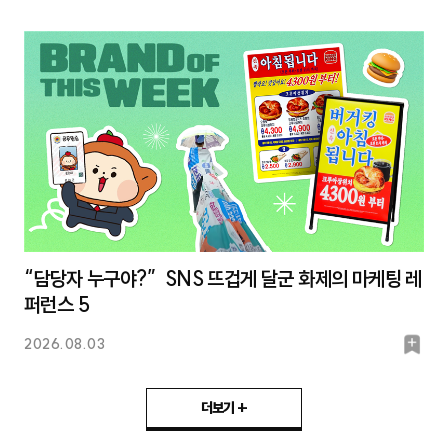
마
크
“담당자 누구야?” SNS 뜨겁게 달군 화제의 마케팅 레
퍼런스 5
북
2026.08.03
마
크
더보기 +