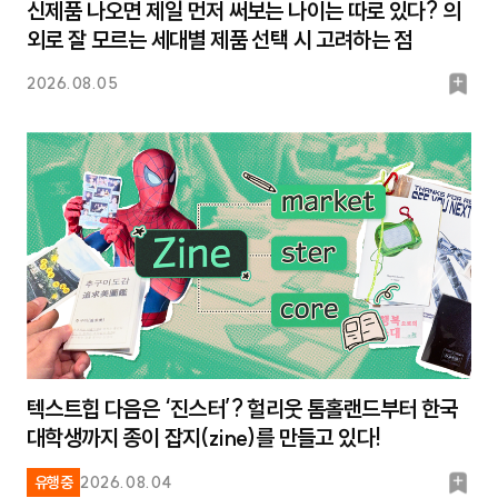
신제품 나오면 제일 먼저 써보는 나이는 따로 있다? 의
외로 잘 모르는 세대별 제품 선택 시 고려하는 점
북
2026.08.05
마
크
텍스트힙 다음은 ‘진스터’? 헐리웃 톰홀랜드부터 한국
대학생까지 종이 잡지(zine)를 만들고 있다!
북
유행중
2026.08.04