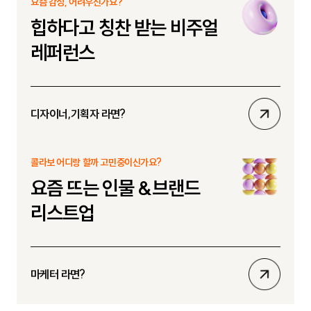
요즘 감성, 어려우신가요?
기
힙하다고 칭찬 받는 비주얼
레퍼런스
상
디자이너,기획자 라면?
세
보
콜라보 어디랑 할까 고민중이신가요?
기
요즘 뜨는 인물 &브랜드
리스트업
상
마케터 라면?
세
보