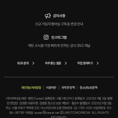
공지사항
신규 가입자 멤버십 구독료 변경 안내
인스타그램
캐릿 소식을 가장 빠르게 전하는 공식 SNS 채널
B2B 문의
자주 묻는 질문
직접 문의하기
개인정보처리방침
이용약관
저작권 정책
청소년보호정책
(주)대학내일 제호: 캐릿(Careet) 등록번호: 서울 아52992 등록일자: 2020년 4월 3일 발행
인/편집인: 김영훈 대표자명: 김영훈 청소년 보호 책임자 : 홍승우 발행일자: 2020년 4월 3일
주소: 서울 마포구 독막로 331, 마스터즈타워 6층 전화번호: 02-735-1031 사업자번호: 101-
86-28789 이메일: careet@careet.net ©UNIVTOMORROW. ALL RIGHTS
RESERVED.