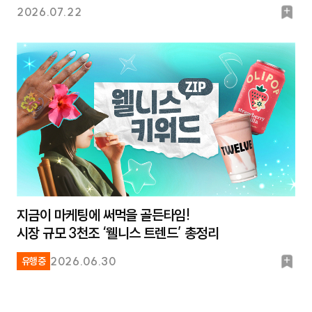
북
2026.07.22
마
크
지금이 마케팅에 써먹을 골든타임!
시장 규모 3천조 ‘웰니스 트렌드’ 총정리
북
2026.06.30
유행중
마
크