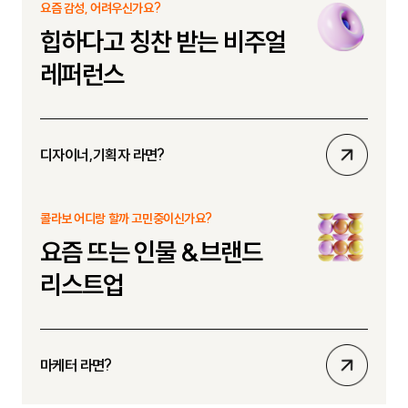
요즘 감성, 어려우신가요?
기
힙하다고 칭찬 받는 비주얼
레퍼런스
상
디자이너,기획자 라면?
세
보
콜라보 어디랑 할까 고민중이신가요?
기
요즘 뜨는 인물 &브랜드
리스트업
상
마케터 라면?
세