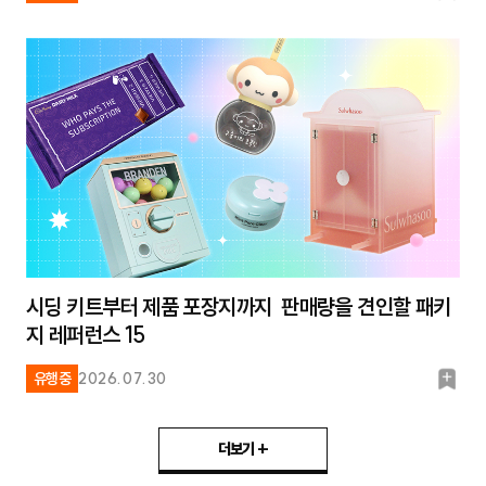
마
크
시딩 키트부터 제품 포장지까지 판매량을 견인할 패키
지 레퍼런스 15
북
유행중
2026.07.30
마
크
더보기 +