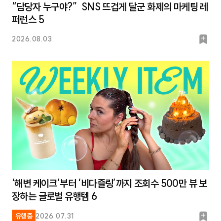
“담당자 누구야?” SNS 뜨겁게 달군 화제의 마케팅 레
퍼런스 5
북
2026.08.03
마
크
‘해변 케이크’부터 ‘비다즐링’까지 조회수 500만 뷰 보
장하는 글로벌 유행템 6
북
유행중
2026.07.31