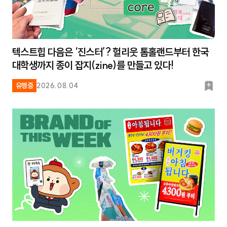
텍스트힙 다음은 ‘진스터’? 헐리웃 톰홀랜드부터 한국
대학생까지 종이 잡지(zine)를 만들고 있다!
북
유행중
2026.08.04
마
크