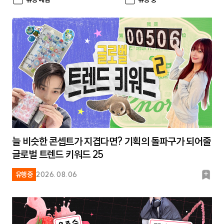
늘 비슷한 콘셉트가 지겹다면? 기획의 돌파구가 되어줄
글로벌 트렌드 키워드 25
북
유행중
2026.08.06
마
크