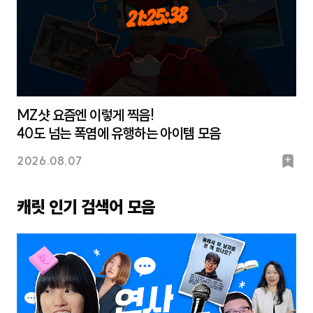
36
:
25
:
21
MZ샷 요즘엔 이렇게 찍음!
40도 넘는 폭염에 유행하는 아이템 모음
북
2026.08.07
마
크
캐릿 인기 검색어 모음