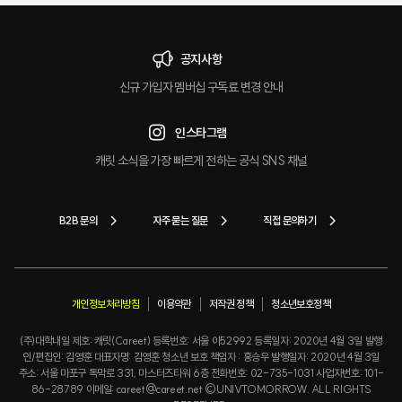
공지사항
신규 가입자 멤버십 구독료 변경 안내
인스타그램
캐릿 소식을 가장 빠르게 전하는 공식 SNS 채널
B2B 문의
자주 묻는 질문
직접 문의하기
개인정보처리방침
이용약관
저작권 정책
청소년보호정책
(주)대학내일 제호: 캐릿(Careet) 등록번호: 서울 아52992 등록일자: 2020년 4월 3일 발행
인/편집인: 김영훈 대표자명: 김영훈 청소년 보호 책임자 : 홍승우 발행일자: 2020년 4월 3일
주소: 서울 마포구 독막로 331, 마스터즈타워 6층 전화번호: 02-735-1031 사업자번호: 101-
86-28789 이메일: careet@careet.net ©UNIVTOMORROW. ALL RIGHTS