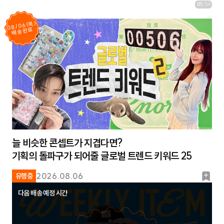
01
/
04
08/06(목)
배송완료
늘 비슷한 콘셉트가 지겹다면?
기획의 돌파구가 되어줄 글로벌 트렌드 키워드 25
북
2026.08.06
유행중
마
다음 배송 예정 시간
크