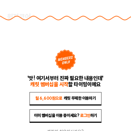
윔지코어
해외를 중심으로 유행 중인 비주얼 트렌드로, ‘기발함’, ‘엉뚱함’, ‘동
화 같은 즐거움’을 뜻하는 ‘윔지(whimsy)’와 ‘코어(core)’의 합성
어. 선명하고 밝은 색상, 핸드메이드 감성, 별이나 꽃 모양 등 아기자
기한 오브제 등이 대표적.
연관 콘텐츠 보기
'앗! 여기서부터 진짜 필요한 내용인데'
캐릿 멤버십을 시작
할 타이밍이에요
월 6,600원으로
캐릿 무제한 이용하기
이미 멤버십을 이용 중이세요?
로그인
하기