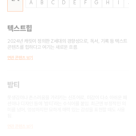
A
B
C
D
E
F
G
H
I
J
텍스트힙
2024년 캐릿이 정의한 Z세대의 경향성으로, 독서, 기록 등 텍스트
콘텐츠를 힙하다고 여기는 새로운 흐름.
연관 콘텐츠 보기
밤티
못생김이나 촌스러움을 가리키는 신조어로, 미감이 다소 아쉬운 패
션이나 디자인 등에 ‘밤티’라는 수식어를 붙임. 최근엔 부정적인 의
미를 넘어, 엉성하지만 묘하게 매력 있는 감성을 표현할 때도 사용
됨.
연관 콘텐츠 보기