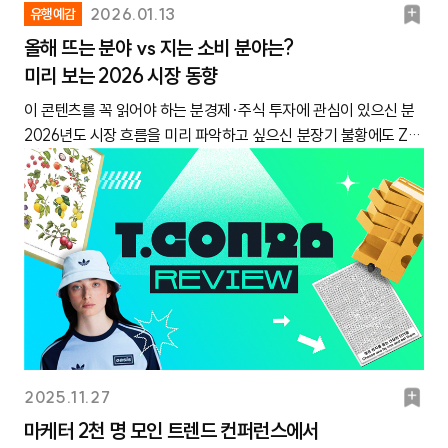
가 확산시킨다는 인식이 있었는데요. 최근엔 이런 메가 트렌드를 향
‘봄동비빔밥’의 트렌드 지속 기간을 살펴봤습니다. 세 아이템을 분
북
2026.01.13
유행예감
수록* 해당 나이 이미지가 강한 것으로 해석하시면 됩니다. 그렇다
유하는 주체가 밀레니얼부터 X세대까지 넓어지고 있습니다. 대표
석한 내용을 토대로 F&B 트렌드가 가진 공통적인 특징을 단순화해
마
면 Z세대가 생각하는 브랜드의 나이 이미지는 어떤 배경에서 형성
올해 뜨는 분야 vs 지는 소비 분야는?
적으로 메가 트렌드로 자리 잡은 ‘러닝’ 업계에서는 40대 고객을 통
한 장의 그래프로 만들어 봤는데요. 아래와 같이 뾰족한 봉우리 형
됐을까요? 직관적인 결과 뒤에 숨겨진 Z세대의 속마음을 설문과 심
미리 보는 2026 시장 동향
크
한 매출 성장 지수가 20대와 30대를 앞지른 것으로 나타났고요.
태를 띠는 것을 확인할 수 있었어요.※ 클릭하면 더 크게 보실 수 있
층 인터뷰를 통해 알아봤습니다.*각 나이대 그룹에서 가장 크게 표
2030에게 사랑받는 3대 유통 브랜드 ‘올리브영·다이소·무신사(이
이 콘텐츠를 꼭 읽어야 하는 분경제·주식 투자에 관심이 있으신 분
습니다.✔ F&B 트렌드 특징F&B 분야의 트렌드 지속 기간은 평균
시된 키워드는 전체 응답자의 70% 이상이 해당 나이 이미지로 응
하 올다무)’도 최근엔 40대 소비자가 매출을 견인하고 있다는 분석
2026년도 시장 흐름을 미리 파악하고 싶으신 분장기 불황에도 Z세
22일로 타 분야에 비해 짧은 편.대부분의 유행템이 급등 후 급락하
답한 항목, 두 번째로 큰 키워드는 50% 이상이 해당 그룹 나이 이
이 나오기도 했어요. 즉, 이제는 Z세대 외에도 일명 ‘큰 손‘으로 불리
대가 소비하는 분야를 알고 싶으신 분경제 불황, 저성장, 고물가 ….
는 그래프 형태를 보임.이후에 다시 반등하더라도, 고점 대비해선
미지로 응답한 항목.2. 푸드✔ 설문에서 발견한 Z세대 인식10대 이
는 다양한 연령대의 소비자층을 주목해야 할 시점인 것이죠. 앞으
벌써 몇 달째 뉴스 헤드라인을 뒤덮고 있는 말들입니다. 올해 한국
미미한 수준이며 전반적으론 우하향하는 모습.뾰족한 봉우리 형태
미지가 가장 강한 푸드 브랜드: 엽기떡볶이(59.2%)20대 이미지가
로 트렌드를 이끌 소비자층을 Z세대로만 한정짓지 않는 이유는 또
경제는 지속적인 경기 침체와 함께 장기 불황으로 접어들 것으로 전
의 그래프를 보이는 아이템은 스테디셀러로 이어지는 경우가 드
가장 강한 푸드 브랜드: 써브웨이(80%), 하이디라오(79.2%)30
있습니다. 바로 ‘취향 소비’의 영향력이 더욱 커지고 있기 때문인데
망되는데요.주목할 점은 이 불황 속에서도 급격히 성장하는 분야가
묾.“F&B 트렌드요? 음식 자체를 소비하기보단, 먹어봤다는 ‘경
대 이미지가 가장 강한 푸드 브랜드: 뚜레쥬르(53.9%)40대 이상
요. 최근 캐릿이 밀레니얼 세대, X세대 등 다양한 세대를 대상으로
있다는 사실입니다. 대표적인 분야가 ‘뷰티 업계’예요. ‘삼정KPMG
험’을 소비하는 것 같아요!”요즘엔 틱톡, 릴스 영상 하나만 터져도
이미지가 가장 강한 푸드 브랜드: 새우깡(56.9%)매장의 위치가 푸
인터뷰를 진행한 결과, ‘이제 나이를 넘어 취향이나 관심사가 소비
회계법인’의 '2026 국내 경제·산업 전망'에 따르면, 반도체 분야를
F&B 트렌드가 빠르게 번져요. 그러면서 너도나도 먹어봤다는 후기
드 브랜드의 이미지를 젊게 만드는 데 큰 영향을 미치고 있음. ‘판매
를 좌우하는 것 같다‘라는 답변이 눈에 띄게 많아졌어요. 예컨대 50
제외하고, 올해 전망으로 '매우 긍정적'인 평가를 받은 유일한 업종
를 쏟아내는데요. 그렇다 보니, 진짜 맛있어서 그 음식을 소비한다
장소’가 푸드 브랜드를 10대(44.1%), 20대(49.2%) 이미지로 인
대 소비자라도 덕질을 한다면 20대 팬과 같은 플랫폼을 쓰고, 같은
이 뷰티였습니다. 그중 ‘뷰티 디바이스’는 올다아무 트렌드로 인해
기보다는 나도 먹어봤다는 경험 자체를 소비하는 것 같아요. 한 번
식하게 만드는 주요 원인으로 꼽힘.‘모델’을 선택 이유로 꼽은 응답
굿즈를 소비하는 식입니다. “50대이지만 덕질을 하다 보니 웬만한
전례 없는 전성기를 맞이하고 있는데요. 가정용 뷰티 디바이스를 주
먹어보고 SNS에 인증하고 나면 다음 유행템으로 넘어가는 거죠.
은 모든 결괏값에서 10% 이하로 나타남. 푸드 브랜드의 나이 이미
트렌드는 다 알아요.”제 관심사는 ‘덕질’인데요. 덕질을 하다 보면
력으로 내세운 기업 ‘에이피알’의 시총이 아모레퍼시픽을 뛰어넘었
이가을(22세, 대학생) “다른 분야에 비해 가격이 저렴하다 보니, 이
지에 미치는 영향이 작은 것으로 해석됨.✔ 10대 버거샵과 20대 버
북
2025.11.27
최신 정보와 도파민을 추구하게 되더라고요. ‘인스타그램’이나 ‘틱
을 정도입니다. 가성비를 앞세운 ‘C뷰티’ 역시 활발하게 소비하는
것저것 시도해 보게 돼요!”유행하는 옷은 한 벌에 최소 10만 원씩은
거샵이 따로 있다고?햄버거가 아닌 사이드 메뉴 콘셉트로 구성된
마
톡’은 기본이고 ‘스레드’, ‘트위터’, ‘텀블러’까지... 구경하다 보면 자
마케터 2천 명 모인 트렌드 컨퍼런스에서
흐름이 발견되고 있어요. 통계청에 따르면 2025년도 1~3분기 한국
하잖아요. 그런데 두쫀쿠, 버터떡처럼 유행하는 음식은 비싸 봐야 1
롯데리아 캐릭터 ’떼리앙’“패스트푸드 안에서도 ‘가성비 브랜드’와