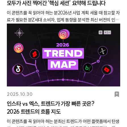
연스럽게 알고리즘이 트렌드를 흡수해 옵니다. 콘서트장 가서 응원
모두가 사진 찍어간 ‘핵심 세션’ 요약해 드립니다
크
소비자가 직구한 중국 화장품은 전년 대비 39.6% 증가했다고 하
만 원도 하지 않아요. 깊이 고민하지 않고 이것저것 시도해 볼 수 있
‘프리미엄 브랜드’의 구분이 뚜렷한 편이에요.”버거 브랜드가 대부
굿즈를 구경하거나, 공연 중 연출로 접하게 되는 첨단 신기술 체득
죠.뷰티뿐만이 아닙니다. 이외에도 Z세대 사이에서 급성장하는 분
는 거죠. 접근성이 워낙 좋다 보니 여러 아이템이 동시다발적으로
이 콘텐츠를 꼭 읽어야 하는 분2026년 사업 계획 세울 때 참고할 자
분 저렴한 편이기는 하죠. 그런데 그 안에서도 뚜렷하게 이미지가
하는 재미도 쏠쏠해요! 이OO(57세, 교사) 같은 나이지만, 다른 삶
야는 또 찾아볼 수 있는데요. Z세대 소비자의 마음을 똑똑하게 사로
빠르게 떴다가 지는 것 같아요.강다인(25세, 대학생) ① 두쫀쿠※
료가 필요한 분Z세대 소비자, 업계 동향을 분석한 최신 버전의 인사
구분돼요. 10대 때는 배부르게 먹을 수 있는 음식을 찾는 경우가 많
을 살고 있는 사람들의 모습을 조명해 공감을 얻은 광고, 출처 삼성
잡고 싶다면, 지금 그들이 지갑을 여는 분야가 무엇인지 유심히 살
클릭하면 더 크게 보실 수 있습니다.✔ 트렌드 지속 기간2026년 1월
이트가 궁금한 분T.CON26에 참석하고 싶었지만 티켓이 매진돼서
잖아요. 그런 의미에서 ’맘스터치’는 패티가 두툼하고 가성비가 좋
생명이번 콘텐츠에서는 Z세대뿐 아니라 밀레니얼 세대, X세대로
펴볼 필요가 있겠죠. 오늘의 콘텐츠에서는 소비가 하락 중인 분야와
5일~2026년 2월 4일 (약 31일)✔ 캐릿에 처음 소개된 시점25년
아쉽게 놓친 분지난 11월 21일, 2천 명의 마케터들이 코엑스에 모였
은 ‘싸이버거’ 메뉴가 유명해서 10대들이 많이 이용할 것 같은 이미
범위를 넓혀 주목해야 할 소비자 페르소나 5가지를 선정했습니다.
상승 중인 분야를 한데 모아 정리했어요. 2026 시장 동향을 예측하
12월 19일 🔗 두바이 초콜릿 제2의 전성기 ‘두쫀쿠’ 대란✔ 트렌드
습니다. 왤까요?티콘 시작 전 로비에 모여 네트워킹 중인 관객들바
지가 있어요. 반면 ‘버거킹’은 ‘트러플 머쉬룸 버거’처럼 조금 더 ‘있
지금부터 소개해 드릴 소비자 그룹의 소비 규모는 합산 기준 무려
고, 그 속에 숨겨진 Z세대 소비자의 니즈를 파악하고 싶은 분들은 오
지속 타임라인26년 1월 5일 ▲ 아이돌의 두쫀쿠 언급, 인플루언서
로 ‘T.CON26(이하 티콘)’이 열렸기 때문입니다. 티콘은 매년 열리
어보이는’ 느낌의 메뉴가 많아서 20대와 더 어울린다고 느꼈어요.
100조 원이 넘을 것으로 추산되는데요. 불경기에도 불구하고 막강
늘의 콘텐츠를 끝까지 정독해 주세요!1. 대학가 상권 대신 야구장 상
들의 두쫀쿠 먹방이 숏폼에서 화제가 되며 인기 상승.26년 1월 5일
는 국내 최대 규모의 트렌드 컨퍼런스예요. 캐릿이 소속되어 있는
강다연(26세, 직장인)“24시간 매장이 많으면 대학생 이미지가 연
한 소비력을 보여주는 소비자 그룹부터, 브랜드가 놓치기 쉬운 의외
권이 떠오를 것✔ 관련 데이터 요약[하락▼] 대학가 상권 위축 추세
▲ 개인 카페들의 두쫀쿠 품절 대란이 이어지며, 두쫀쿠 재고 상황
대학내일ES가 주관하는 행사죠. 캐릿뿐 아니라, 대학내일20대연구
상돼요.”’맥도날드’는 다른 패스트푸드점보다 늦은 시간까지 영업하
의 소비자 그룹까지 함께 살펴보겠습니다. 빠르게 변화하는 시장에
계속됨2025년도 3분기, 신촌·이대 상권의 전년 대비 공실률은
을 알려주는 두쫀쿠 맵도 등장함.26년 1월 16일 (-) 카다이프 수급
소와 마케팅 최전선에 있는 대학내일ES 구성원들이 함께 티콘을 준
는 경우가 많거든요.* 제 또래는 늦은 밤까지 밖에서 시험공부를 할
서 어떤 소비자층을 주목해야 할지, 이번 콘텐츠를 통해 힌트를 얻
8.5%에서 15.1% 로 증가. 홍대·합정 일대 역시 4.6%에서
이 어렵다는 기사가 쏟아지며 인기 정점.26년 1월 16일 (-) 편의점
비하는데요. 한 해 동안 Z세대 소비자들을 면밀히 분석한 결과를 토
때 맥도날드에 들러 야식을 먹는 경우가 흔하고요. 카페에 공부할
어보세요. 1. 레디컨슈머⤷ 취업 등 미래를 준비하는 ‘준비생’으로
14.2%까지 급증. (출처 한국부동산원 ‘상업용부동산 임대동향조
등에서 두쫀쿠 제품이 대량 생산되기 시작함. 26년 2월 4일 ▼ 두
대로 예측한 내년도 트렌드와 시장 동향, 업계 인사이트 등을 공유
자리가 없으면 맥도날드에서 공부를 하는 친구들도 꽤 많아요. 그래
서, 자신을 위한 경험에 적극적으로 투자하는 소비자역대급 취업난
사’)이런 경향은 지방일수록 심화되는 추세. 경북·충남·충북을 비
쫀쿠 인당 구매 제한이 풀림. 중고 거래 프리미엄도 사라짐. 26년 2
하고 있습니다. 컨퍼런스 시작을 앞두고 꽉 찬 관객석몇 년째 티콘
서 10대보다는 대학생 이미지가 강한 거 같아요. 정현지(23세, 대학
속에서 Z세대가 취업이나 시험 등을 준비하는 ‘준비생’ 신분으로 보
북
2025.10.30
롯한 지방 국립대 8곳의 반경 1km 이내에 위치한 음식점 수는 6년
월 4일 ▼ 또 다른 F&B 유행템인 버터떡이 등장하며 유행 마무
은 전석 매진을 기록 중입니다. 올해도 예외는 아니었어요. 1회차, 2
생)*2026년 기준 24시 매장 운영 현황: 맥도날드는 400여 개 중
내는 기간이 갈수록 길어지고 있습니다. 국가데이터처에 따르면 올
마
만에 절반가량 감소. (출처 매일경제X상권 분석 서비스 ‘오픈업’ 공
리.② 버터떡※ 클릭하면 더 크게 보실 수 있습니다.✔ 트렌드 지속
인스타 vs 엑스, 트렌드가 가장 빠른 곳은?
회차에 걸쳐 총 2천 석이 빠르게 마감된 건데요. 눈 깜짝할 새 바뀌
200개, 롯데리아는 1,300여개 중 80개, 버거킹은 551개 중 42개
해 1월 기준 20대 취업자는 39개월 연속 감소 중이라고 해요. 지난
동 분석) [상승▲] 야구 경기장 상권은 성장세2022~2025 기간 동
기간2026년 3월 8일~2026년 3월 21일 (약 14일)✔ 캐릿에 처음
2026 트렌드의 흐름 지도
크
는 Z세대 소비자들의 니즈를 읽기 위해 티콘을 찾은 각 기업 현직자
24시 매장 운영 중.“롯데리아는 사이드 메뉴 덕분에 10대 간식 맛집
해 대졸 신입 사원 평균 연령은 30.7세로 1998년(25.1세)과 비교해
안 전국 9개 야구장 주변 상권의 주요 업종 매출액은 꾸준히 증
소개된 시점2026년 1월 30일 🔗‘넥스트 두쫀쿠’로 부상한 아이템
들로 현장의 열기도 뜨거웠습니다. 특히 연사들의 프리젠팅을 들으
이미지예요..”롯데리아는 ‘양념감자’, ‘소프트콘’, ‘치즈스틱’ 같은
이 콘텐츠를 꼭 읽어야 하는 분최신 트렌드가 어떤 플랫폼에서 탄생
5.6세 늦어졌다고도 하고요.이렇게 ‘취업 준비’, ‘시험 준비’ 기간이
가. (주요 업종: 편의점, 제과제빵, 커피음료, 음식점, 패스트푸드점)
은? 글로벌 유행 중인 버터떡✔ 트렌드 지속 타임라인26년 3월 8일
며, 세션 노트에 정리된 인사이트를 휴대폰으로 촬영하는 관객분들
1~2천 원대 사이드 메뉴가 다양하고, 맛있는 걸로 유명하잖아요?