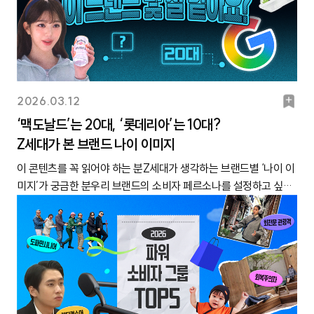
비워둔 겁니다. 최근에 유행이 너무 빠르게 바뀌다 보니 앞으론 또
무엇을 판매하게 될지 모르겠다는 거죠. 이 게시물이 많은 사람들의
공감을 사며 200만 회가 넘는 조회수를 기록했습니다. 유행 기간,
5년 전에 비해 10분의 1수준으로 짧아졌다고?이미 여러분도 체감
하고 계실 겁니다. 우리나라 트렌드, 정말 빠르게 바뀌죠. 한 매체의
보도에 따르면 K디저트의 유행 반감기가 갈수록 짧아지고 있다고
북
2026.03.12
합니다. 2020~2021년 유행한 크로플은 검색량 최고점에서 절반
마
‘맥도날드’는 20대, ‘롯데리아’는 10대?
수준으로 떨어지기까지 163일이 소요됐다고 하는데요. 비교적 최근
Z세대가 본 브랜드 나이 이미지
크
유행하기 시작한 두바이 초콜릿(2024년), 두쫀쿠(2025~2026
년)는 각각 13일, 17일밖에 걸리지 않았다는 거예요. 유행 기간이 거
이 콘텐츠를 꼭 읽어야 하는 분Z세대가 생각하는 브랜드별 ‘나이 이
의 10분의 1 수준으로 짧아진 겁니다. A가 트렌드라는 건 알겠어…
미지’가 궁금한 분우리 브랜드의 소비자 페르소나를 설정하고 싶은
그런데 얼마나 갈까? 그러면서 캐릿에 들어오는 문의 사항도 달라
분‘그랜마에라(Grandma Era)’라는 말, 들어보셨나요? 틱톡을 중
지고 있습니다. 예전엔 ‘요즘 트렌드가 뭔지’, ‘트렌드를 어떻게 찾는
심으로 생겨난 신조어로, Z세대가 파티나 술자리 같은 유흥을 즐기
지’를 묻는 문들이 많았는데요. 최근엔 ‘OO 트렌드가 얼마나 갈 것
기보다 집에서 뜨개질을 하거나 화초를 돌보며 차분한 시간을 보내
같은지’, ‘오래 지속될 트렌드가 무엇일 것 같은지’ 질문하는 분들이
는 현상을 뜻합니다. ‘영포티(Young Forty)’라는 표현은 조금 더 익
많아졌습니다. 트렌드가 동시다발적으로, 자주 생기다 보니 이제 브
숙하실 텐데요. 40대가 최신 유행을 적극적으로 소비하는 모습을
랜드와 대중의 관심은 ‘무엇이 트렌드인지’를 넘어, ‘이 트렌드가 얼
가리키는 말이죠. ‘무신사’처럼 20대 이용자가 많은 쇼핑몰이나 ‘러
마나 갈지’가 된 것입니다. 기껏 트렌드를 반영한 제품, 서비스를 출
닝’과 같은 취미 영역에서 새롭게 주요 소비층으로 떠오르고 있습니