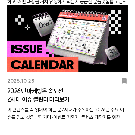
하고, 어떤 과정을 거쳐 유행하게 되는지 궁금한 분플랫폼별 고관여
갈수록 길어지면서 준비생 기간에 대한 청년층의 인식이 달라지고
(출처 KB국민카드) 2025년 3월 22일~5월 31일 동안 야구 경기가
▲ 중국 상하이 버터떡 레시피가 숏폼을 통해 유행하기 시작.26년
이 유독 많았죠. 올해 티콘은 ‘메타센싱’이라는 대주제 아래, 위와
그래서 10대들이 하교 후 친구들과 부담 없이 들러 간식을 먹는 브
소비층이 누구인지 알고 싶은 분 Z세대의 달라진 SNS 이용 방식을
있습니다. 과거에는 준비생 기간을 목표 달성을 위한 ‘유예된 시
열린 날의 주요 업종 매출은 야구 경기가 없는 날 대비 90% 증가.
3월 8일 ▲ 따라서 만들어 먹는 사람들이 늘면서 찹쌀가루, 타피오
같이 총 3개의 세션으로 진행됐습니다. 메타센싱은 시대의 결핍을
랜드라고 여겨지는 것 같아요. 이정(23세, 대학생)✔ 비슷한 가격에
마케팅 시 참고하고 싶은 분트렌드는 어디에서 시작되고, 어디에서
간’으로 여기며 불필요한 소비나 인간관계를 절제하는 것이 당연시
(출처 KB국민카드)데이터로 보는 인사이트대학가 황금 상권은 이
카 전분 판매량이 전년 동기 대비 각각 108.6%, 37.5% 증가함.26
채우는 예리한 감각을 의미하는데요. 모든 세션은 Z세대가 세상을
도 ‘주요 소비자층’ 때문에 이미지가 다른 푸드 브랜드 사례는?구슬
끝날까?캐릿은 매년 캐릿 트렌드 디깅 크루를 대상으로 ‘트렌드의
됐죠. 취업 준비를 하는 동안 취미 생활이나 친구들과의 만남을 중
제 옛말: 과거 대학가는 젊은 층이 밀집된 ‘황금 상권’으로 여겨지고
년 3월 13일 (-) 대형 백화점 등에서 버터떡 판매하는 개인 카페와
감지하는 새로운 감각에 대한 이야기로 구성되었습니다. 세션 소개
아이스크림 메뉴 출시로 화제를 모은 ‘쿠우쿠우’출처 쿠우쿠우 공식
흐름’에 대한 설문조사를 진행하고 있습니다. Z세대가 어떤 플랫폼
단하고, 아예 고시원에 들어가 준비에만 매진하는 경우도 흔했습니
는 했는데요. 최근 경기 불황으로 인한 외식 감소, 학령 인구 감소 등
협업하여 팝업 진행함. 오픈런 행렬 이어지는 등 화제가 됨.26년 3
만으론 무슨 얘기가 오갔을지 정확하게 감이 안 오신다고요? 자세
인스타그램“애슐리는 부모님과 함께 가던 추억 때문에 30대 이상
을 통해 어떤 식으로 트렌드를 소비하고 있는지 파악하기 위함인데
다. 그런데 준비 기간이 기약 없이 길어지면서, 오늘날 Z세대 가운데
으로 인해 대학가 상권이 침체기에 들어서고 있습니다. 실제로 대학
월 21일 ▼ 대형 프랜차이즈, 편의점 등에서 출시되며 시중에 물량
한 내용이 궁금하실 분들을 위해 캐릿이 단독(!)으로 티콘 후기를 가
브랜드로 느껴져요.”‘애슐리‘와 ‘쿠우쿠우’의 경우 가격 자체는 2만
요. 2020년과 2024년에 제작된 트렌드의 흐름 지도는 아래와 같
는 준비생 기간 또한 흘려보내야 할 시간이 아니라 삶의 일부로 인
인근 상권의 공실률이 빠르게 늘고 있는데요. SNS에서는 식비 절
이 대량으로 풀리기 시작함.③ 봄동비빔밥※ 클릭하면 더 크게 보실
져왔습니다. 내용만 요약해 드리는 게 아니라, 관객들이 일제히 휴
원 내외로 비슷한데요. 애슐리는 어릴 때 부모님과 함께 외식하러
습니다. 트렌드의 흐름이 확 바뀐 게 체감되시나요? 불과 4년 만에
식하며, 자신을 위한 소비와 경험에도 비교적 적극적으로 나서는 이
감을 위해 대학 학생 식당에서 운영하는 ‘천 원의 아침밥’을 적극 이
수 있습니다.✔ 트렌드 지속 기간2026년 2월 24일~2026년 3월
대폰을 들고 사진 찍어 간 티콘의 ‘킬링 파트’도 공개할 예정이니 지
가던 곳이라는 기억이 강해서, 10대나 20대 이미지로는 느껴지지
아예 사라진 플랫폼(카카오FUN)이 있는가 하면, 플랫폼 영향력이
들이 늘고 있습니다. 캐릿은 이러한 소비자들을 미래를 준비하는 기
용하거나 직접 도시락을 만들어 다니는 대학생들의 모습이 눈에 띄
16일 (총 21일)✔ 캐릿에 처음 소개된 시점2026년 2월 13일 🔗캐릿
금부터 주목해 주세요!세션 1. Z세대의 라이프 스타일과 소비 방식
않는 것 같아요. 김성민(23세, 대학생)“쿠우쿠우는 대부분 친구들
약화되어 지도에 오르지 못한 플랫폼(페이스북 및 각종 커뮤니티)
간에도 현재의 소비와 경험에 적극적으로 투자한다는 의미에서 ‘레
고 있어요.야푸 트렌드가 이끄는 야구장 상권: 대학가와 상반되게
마이크로 트렌드 전광판 소개✔ 트렌드 지속 타임라인26년 2월 24
을 바꾼 적시감각⤷ 모멘트 필링(Moment-Filling)캐릿이 선정한
과 방문해요.”‘쿠우쿠우’는 방문 목적 자체가 친구들과 푸드파이터
도 있습니다. 10년이면 강산이 변하고, 4년이면 트렌드의 흐름이 변
디컨슈머’로 정의했습니다.✔ 캐릿이 ‘레디컨슈머’에 주목하는 이유
새롭게 떠오르고 있는 상권이 바로 야구장 일대입니다. Z세대 사이
일 ▲ 제철코어가 메가 트렌드로 자리 잡으면서, 봄을 맞아 봄 제철
북
2025.10.28
올해의 트렌드 키워드 ‘제철코어’, 기억하시나요? Z세대가 특정 계
처럼 마음껏 먹고 오는 뷔페라는 느낌이 강해요. SNS에서도 ‘쿠우
하는 겁니다! 캐릿이 제작한 트렌드의 흐름 지도 2026년 트렌드의
레디컨슈머 인구는 앞으로 더욱 많아질 것으로 전망됩니다. 이미 직
에서 야구가 뜬다는 이야기, 여러분도 익히 들어보셨을 텐데요. 특
음식을 찾는 Z세대 늘어남.26년 2월 24일 ▲ 2008년, 강호동이
마
절을 연상시키는 먹거리, 장소, 콘텐츠를 즐기는 현상을 정의한 말
쿠우에서 꼭 먹어봐야 하는 꿀조합’ 같은 콘텐츠 때문에 화제가 됐
2026년 마케팅은 속도전!
흐름, ‘최상류’가 달라졌다!그렇다면 2026년을 앞둔 현시점, 트렌드
업을 가진 사람들이 다시 ‘준비생’으로 돌아가는 사례가 증가하고
히 Z세대의 야구 문화로 자리 잡은 ‘야푸(야구 푸드)’ 트렌드가 야구
KBS 예능 프로그램 ‘1박2일’ 출연 당시 먹었던 ‘봄동 비빔밥’이 유
인데요. 올해 유독 제철을 챙기는 10~20대의 모습이 여기저기에서
었고요. 특히 ‘구슬 아이스크림’ 출시 이후에 제 또래 친구들 사이에
Z세대 이슈 캘린더 미리보기
크
의 흐름은 어떻게 변했을까요? Z세대 205명을 대상으로 관련 설문
있기 때문인데요. AI가 많은 일자리를 대체할 수 있다는 우려 속에
장 상권의 성장을 견인하고 있어요. Z세대 야구 팬덤 사이에서는 ‘먹
튜브에서 봄 제철 음식으로 조명받으며 역주행하기 시작함. 26년 3
포착됐습니다. 우선, 계절 관련 콘텐츠가 주목받았어요. 예스24가
서 이미지가 확 어려지고, 화제성도 높아진 느낌이에요. 권경희(26
과 정성 인터뷰를 진행한 결과, 1~2년 사이 많은 것이 바뀐 것을 확
서 전직을 통해 제2의 커리어를 준비하거나, 다시 학생이 되어 새로
이 콘텐츠를 꼭 읽어야 하는 분Z세대가 주목하는 2026년 주요 이
기 위해 야구장을 간다’라는 우스갯소리가 있을 만큼, 야구장 일대
월 2일 (-) 봄동 판매량 급증. 이마트의 2월 봄동 매출 전년 대비
집계한 10대, 20대 시집 베스트셀러 50권 중 8권의 제목에 ‘여
세, 직장인)✔ ‘유행 구경하러’vs‘생필품 사러’, 방문 목적에 따라 나
인할 수 있었습니다. 무엇보다 Z세대가 입을 모아 외치는 것이 있었
운 관심사를 공부하려는 겁니다. 국가데이터처에 따르면 이렇게 재
슈를 알고 싶은 분마케터·이벤트 기획자·콘텐츠 제작자를 위한 맞
의 로컬 맛집을 경험하는 것이 직관의 주요 재미 중 하나로 꼽히고
42.6% 증가. B마트의 2월 봄동 판매량은 전월 대비 약 800% 증
름’과 같은 계절이 언급되었을 정도죠. 제철코어 유행으로 해외여행
뉘는 편의점 이미지“유행하는 상품을 구경하고 싶을 때 가는 편의점
으니 ‘플랫폼별로 파생되는 트렌드가 다르다’는 점이었습니다. “인
취업 도전을 위해 실업 상태인 사람은 지난해 62만 명에 달했다고
춤형 캘린더를 찾고 있는 분주요 마케팅 타깃별로 관련 핵심 이슈만
있거든요. SNS에서는 야구장별 맛집 리스트를 공유하고, 원정 직
가.26년 3월 2일 (-)&nb
기념품도 달라졌습니다. 일본 여행 시 삿포로의 6~7월 제철 과일인
이 어린 이미지예요.”‘CU’는 틱톡이나 인스타그램 같은 온라인 유
스타는 핫플, 엑스는 밈… 이런 식으로 플랫폼마다 유행하는 트렌드
해요. 이러한 상황에서 레디컨슈머를 잠재 고객이 아닌 ‘현재의 소
한눈에 모아보고 싶은 분일잘러 마케터에게 매년 주목받는 캐릿의
관을 다니며 로컬 맛집 도장 깨기를 하는 모습도 발견되는데요. 이
‘유바리 멜론’, ‘후라노 멜론’을 구매해 오는 것이 Z세대 사이에서 유