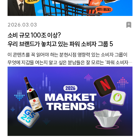
시했는데 그새 트렌드가 끝나버리는 일이 부지기수로 발생하고 있
다. 이처럼 최근에는 사람들이 즐기는 취향과 취미가 연령대의 경계
기 때문이죠. 이 물음에 대한 답을 해드리기 위해, ‘트렌드 지속 기
를 넘는 사례가 늘고 있습니다. 그렇다면 특정 브랜드나 관심사를
간’을 알아보는 대한 콘텐츠를 준비했습니다. 이 콘텐츠를 보기에
볼 때 함께 떠오르는 ‘나이 이미지’ 역시 달라지고 있지 않을까요?
북
2026.03.03
앞서, 캐릿이 정의한 트렌드 지속 기간에 대해 잠시 안내해 드릴게
‘뜨개질=할머니 취미’, ‘로드샵 화장품=10대 유행템’처럼 오랫동안
마
요.✅ ‘트렌드 지속 기간’이란?일일 검색량 고점 전후로 고점 대비
소비 규모 100조 이상?
굳어져 있던 인식에도 변화가 생겼을지 궁금해집니다.이러한 변화
50%의 검색량이 유지되는 기간 상승: 고점 대비 일일 검색량
우리 브랜드가 놓치고 있는 파워 소비자 그룹 5
크
가 실제로 나타나고 있는지 살펴보기 위해 캐릿은 Z세대를 대상으
50%가 시작되는 구간 하락: 고점 대비 일일 검색량 50%가 끝나
로 특정 브랜드나 관심사에 대한 ‘나이 이미지’를 조사했습니다.
이 콘텐츠를 꼭 읽어야 하는 분현시점 영향력 있는 소비자 그룹이
는 구간지금부터 최근 3년 사이 유행했던 F&B, 취미, 헬스케어, 굿
F&B부터 뷰티·패션, 디지털 서비스, 지역, 취미까지 다양한 분야에
무엇에 지갑을 여는지 알고 싶은 분남들은 잘 모르는 ‘파워 소비자
즈, 캐릭터 분야 아이템의 트렌드 지속 기간이 며칠인지 알려드리겠
서 Z세대가 자주 언급하는 대상들을 추려, 각각이 어떤 나이대로 인
그룹’을 먼저 파악하고 싶은 분세대적 특성만으로는 설명되지 않는
습니다. 힌트를 드리자면, F&B 트렌드 지속 기간이 가장 짧고 굿즈
식되는지 물었습니다. 지금부터 그 결과를 하나씩 살펴볼게요. 우리
소비자들의 성향이 궁금하신 분넥스트 텍스트힙·제철코어 트렌드
트렌드 지속 기간이 가장 길었는데요. 그 이유는 무엇인지, 어떤 요
브랜드의 현재 이미지를 점검하거나 주요 소비자의 페르소나를 설
를 선도할 소비자 그룹은?캐릿은 매년 Z세대 소비자의 특징을 파악
인이 영향을 미쳤는지 콘텐츠를 끝까지 읽고 나면 알게 되실 거예
계할 때 참고해 보세요!1. 한눈에 보는 브랜드별 나이 이미지 인식도
해, 그해 주목해야 할 굵직한 트렌드 키워드를 소개해 왔습니다.
요!※ 그래프를 보실 때 참고해 주세요!- 검색량 분석 서비스 ‘블랙
먼저, Z세대 소비자 130명이 참여한 <브랜드 나이 이미지 설문 조
2026년인 현재, 마케팅 씬에서 메가 트렌드로 자리매김한 ‘텍스트
키위’ 기준 일간 검색량을 토대로 제작되었습니다. - 트렌드 아이템
사> 결과를 한 장의 그림으로 정리했습니다. 설문에서는 푸드, 음료
힙’, ‘제철코어’ 트렌드 또한 1~2년 전 캐릿이 처음으로 제시한 개념
의 기준을 검색 기간 내 일간 검색량이 최고 2,000건 이상, 월간 검
·디저트, 뷰티, 패션·소품, 디지털 서비스, 서울 핫플레이스, 취미·
이기도 합니다.이렇듯, 앞으로 메가 트렌드로 번질 만한 키워드를
색량이 최저 10,000건 이상인 것으로 설정하고, 이 기준에 충족하
취향 등 총 7개 카테고리의 주요 키워드를 제시하고, 각 항목을 떠올
궁금해 하시는 분들이 많을 텐데요. 최근 트렌드를 이끌 소비자층에
는 아이템만 다뤘습니다. 1. F&B 트렌드의 지속 기간은? 먼저, F&B
렸을 때 연상되는 나이에 투표하도록 했어요.가장 많은 응답이 나온
눈에 띄는 변화가 생겼습니다. 그동안 새로운 트렌드는 주로 Z세대
분야에선 작년 말부터 올해 초까지 큰 인기를 끈 ‘두쫀쿠’, ‘버터떡’,
나이대별로 키워드를 모았는데요. 인식도에서 키워드의 크기가 클