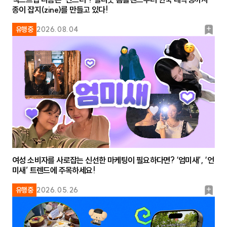
종이 잡지(zine)를 만들고 있다!
북
유행중
2026.08.04
마
크
여성 소비자를 사로잡는 신선한 마케팅이 필요하다면? ‘엄미새’, ‘언
미새’ 트렌드에 주목하세요!
북
유행중
2026.05.26
마
크