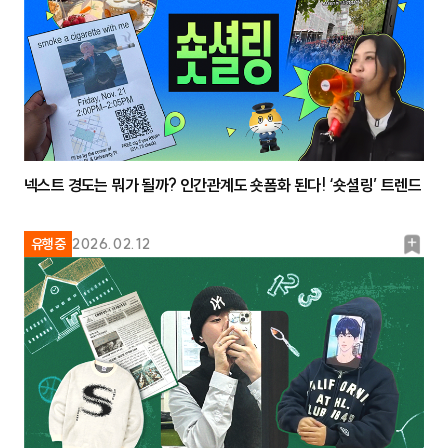
넥스트 경도는 뭐가 될까? 인간관계도 숏폼화 된다! ‘숏셜링’ 트렌드
북
유행중
2026.02.12
마
크