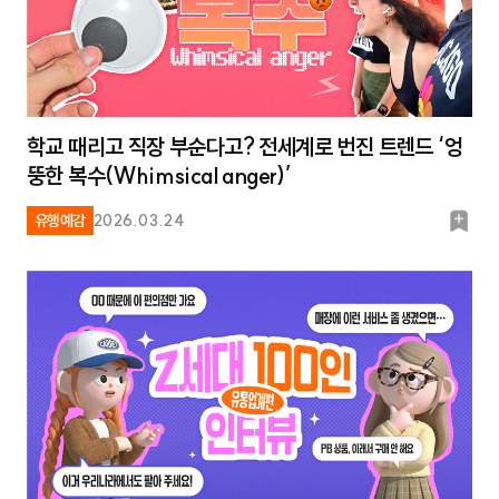
학교 때리고 직장 부순다고? 전세계로 번진 트렌드 ‘엉
뚱한 복수(Whimsical anger)’
북
유행예감
2026.03.24
마
크