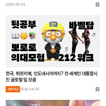
북
2026.05.06
마
크
한국, 튀르키예, 인도네시아까지? 전 세계인 대통합시
킨 글로벌 밈 모음
북
유행지남
2026.04.29
마
크