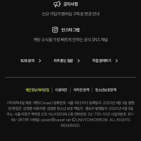
공지사항
신규 가입자 멤버십 구독료 변경 안내
인스타그램
캐릿 소식을 가장 빠르게 전하는 공식 SNS 채널
B2B 문의
자주 묻는 질문
직접 문의하기
개인정보처리방침
이용약관
저작권 정책
청소년보호정책
(주)대학내일 제호: 캐릿(Careet) 등록번호: 서울 아52992 등록일자: 2020년 4월 3일 발행
인/편집인: 김영훈 대표자명: 김영훈 청소년 보호 책임자 : 홍승우 발행일자: 2020년 4월 3일
주소: 서울 마포구 독막로 331, 마스터즈타워 6층 전화번호: 02-735-1031 사업자번호: 101-
86-28789 이메일: careet@careet.net ©UNIVTOMORROW. ALL RIGHTS
RESERVED.