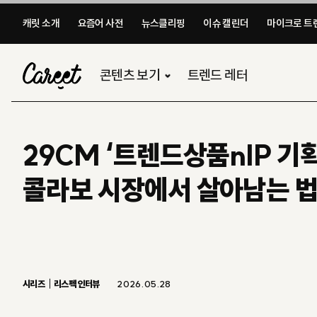
캐릿 소개
요즘어 사전
뉴스클리핑
이슈 캘린더
마이크로 트렌
콘텐츠 보기
트렌드 레터
29CM ‘트렌드상품nIP 기
콜라보 시장에서 살아남는 법
시리즈
리스펙 인터뷰
2026.05.28