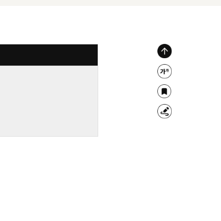
위
로
글
가
자
북
기
크
마
형
기
크
광
조
펜
절