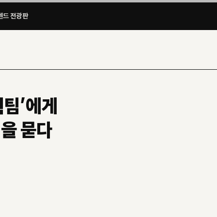
드 전광판​
획팀’에게
을 묻다