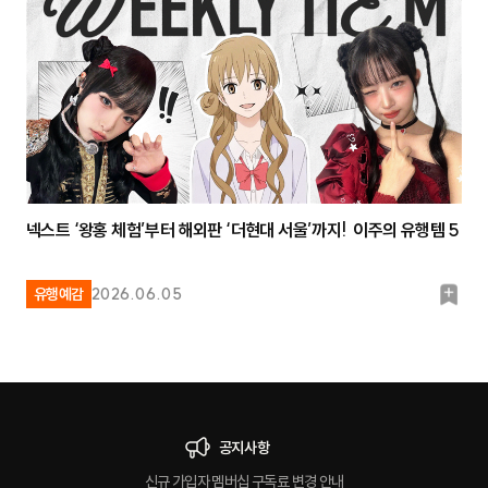
크
넥스트 ‘왕홍 체험’부터 해외판 ‘더현대 서울’까지! 이주의 유행템 5
북
유행예감
2026.06.05
마
크
공지사항
신규 가입자 멤버십 구독료 변경 안내