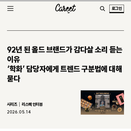
로그인
92년 된 올드 브랜드가 감다살 소리 듣는
이유
‘학화’ 담당자에게 트렌드 구분법에 대해
묻다
시리즈
리스펙 인터뷰
2026.05.14