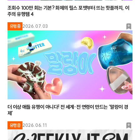
조회수 100만 회는 기본? 화제의 릴스 포맷부터 뜨는 핫플까지, 이
주의 유행템 4
북
유행중
2026.07.03
마
크
더 이상 애들 유행이 아니다! 전 세계·전 연령이 만드는 ‘말랑이 경
제’
북
유행중
2026.06.11
마