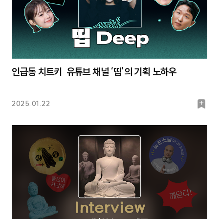
인급동 치트키 유튜브 채널 ‘띱’의 기획 노하우
북
2025.01.22
마
크