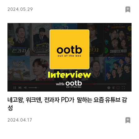
북
2024.05.29
마
크
네고왕, 워크맨, 전과자 PD가 말하는 요즘 유튜브 감
성
북
2024.04.17
마