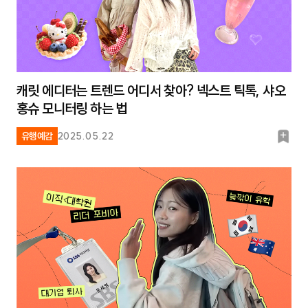
캐릿 에디터는 트렌드 어디서 찾아? 넥스트 틱톡, 샤오
홍슈 모니터링 하는 법
북
유행예감
2025.05.22
마
크