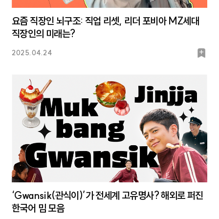
요즘 직장인 뇌구조: 직업 리셋, 리더 포비아 MZ세대
직장인의 미래는?
북
2025.04.24
마
크
‘Gwansik(관식이)’가 전세계 고유명사? 해외로 퍼진
한국어 밈 모음