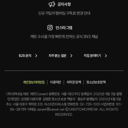
공지사항
신규 가입자 멤버십 구독료 변경 안내
인스타그램
캐릿 소식을 가장 빠르게 전하는 공식 SNS 채널
B2B 문의
자주 묻는 질문
직접 문의하기
개인정보처리방침
이용약관
저작권 정책
청소년보호정책
(주)대학내일 제호: 캐릿(Careet) 등록번호: 서울 아52992 등록일자: 2020년 4월 3일 발행
인/편집인: 김영훈 대표자명: 김영훈 청소년 보호 책임자 : 홍승우 발행일자: 2020년 4월 3일
주소: 서울 마포구 독막로 331, 마스터즈타워 6층 전화번호: 02-735-1031 사업자번호: 101-
86-28789 이메일: careet@careet.net ©UNIVTOMORROW. ALL RIGHTS
RESERVED.