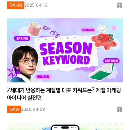
북
유행지남
2025.04.16
마
크
Z세대가 반응하는 계절별 대표 키워드는? 제철 마케팅
아이디어 실전편
북
유행중
2025.04.09
마
크