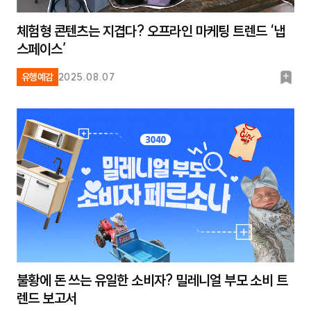
체험형 콘텐츠는 지겹다? 오프라인 마케팅 트렌드 ‘냅
스페이스’
북
유행예감
2025.08.07
마
크
불황에 돈 쓰는 유일한 소비자? 밀레니얼 부모 소비 트
렌드 보고서