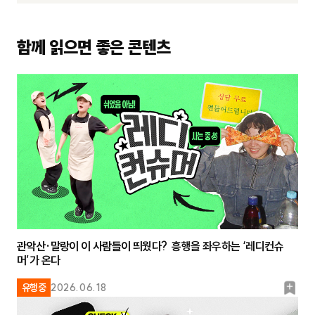
함께 읽으면 좋은 콘텐츠
관악산·말랑이 이 사람들이 띄웠다? 흥행을 좌우하는 ‘레디컨슈
머’가 온다
북
유행중
2026.06.18
마