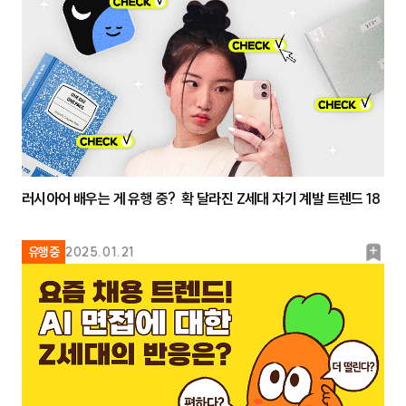
크
러시아어 배우는 게 유행 중? 확 달라진 Z세대 자기 계발 트렌드 18
북
유행중
2025.01.21
마
크