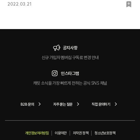
북
2022.03.21
마
크
공지사항
신규 가입자 멤버십 구독료 변경 안내
인스타그램
캐릿 소식을 가장 빠르게 전하는 공식 SNS 채널
B2B 문의
자주 묻는 질문
직접 문의하기
개인정보처리방침
이용약관
저작권 정책
청소년보호정책