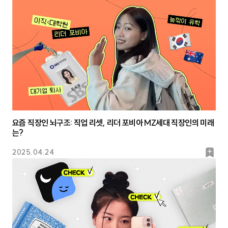
요즘 직장인 뇌구조: 직업 리셋, 리더 포비아 MZ세대 직장인의 미래
는?
북
2025.04.24
마
크