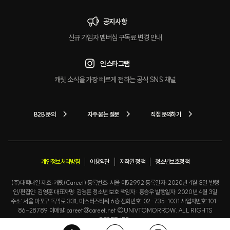
공지사항
신규 가입자 멤버십 구독료 변경 안내
인스타그램
캐릿 소식을 가장 빠르게 전하는 공식 SNS 채널
B2B 문의
자주 묻는 질문
직접 문의하기
개인정보처리방침
이용약관
저작권 정책
청소년보호정책
(주)대학내일 제호: 캐릿(Careet) 등록번호: 서울 아52992 등록일자: 2020년 4월 3일 발행
인/편집인: 김영훈 대표자명: 김영훈 청소년 보호 책임자 : 홍승우 발행일자: 2020년 4월 3일
주소: 서울 마포구 독막로 331, 마스터즈타워 6층 전화번호: 02-735-1031 사업자번호: 101-
86-28789 이메일: careet@careet.net ©UNIVTOMORROW. ALL RIGHTS
RESERVED.