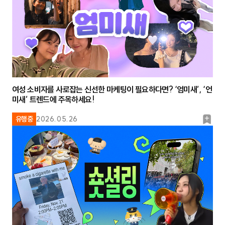
여성 소비자를 사로잡는 신선한 마케팅이 필요하다면? ‘엄미새’, ‘언
미새’ 트렌드에 주목하세요!
북
유행중
2026.05.26
마
크