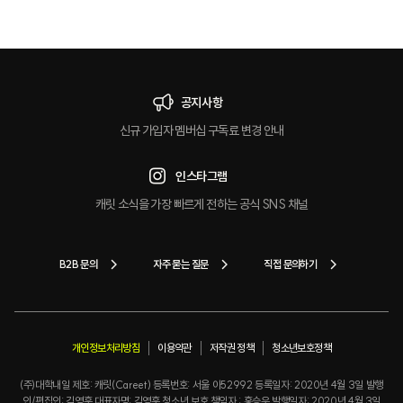
마
크
공지사항
신규 가입자 멤버십 구독료 변경 안내
인스타그램
캐릿 소식을 가장 빠르게 전하는 공식 SNS 채널
B2B 문의
자주 묻는 질문
직접 문의하기
개인정보처리방침
이용약관
저작권 정책
청소년보호정책
(주)대학내일 제호: 캐릿(Careet) 등록번호: 서울 아52992 등록일자: 2020년 4월 3일 발행
인/편집인: 김영훈 대표자명: 김영훈 청소년 보호 책임자 : 홍승우 발행일자: 2020년 4월 3일