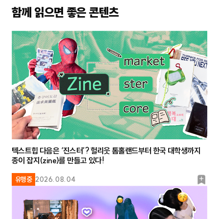
함께 읽으면 좋은 콘텐츠
텍스트힙 다음은 ‘진스터’? 헐리웃 톰홀랜드부터 한국 대학생까지
종이 잡지(zine)를 만들고 있다!
북
유행중
2026.08.04
마
크