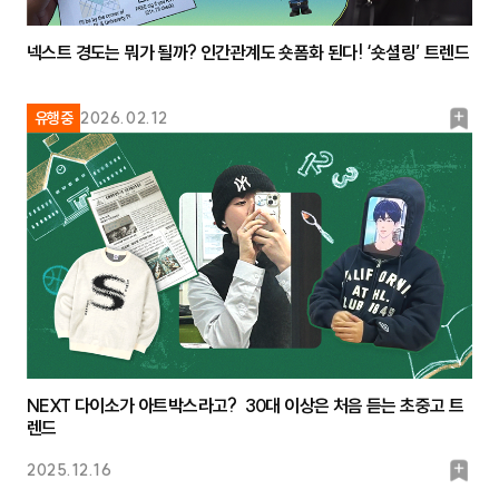
넥스트 경도는 뭐가 될까? 인간관계도 숏폼화 된다! ‘숏셜링’ 트렌드
북
유행중
2026.02.12
마
크
NEXT 다이소가 아트박스라고? 30대 이상은 처음 듣는 초중고 트
렌드
북
2025.12.16