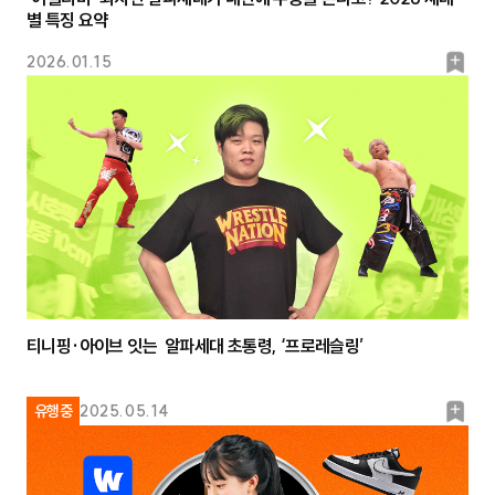
별 특징 요약
북
2026.01.15
마
크
티니핑·아이브 잇는 알파세대 초통령, ‘프로레슬링’
북
유행중
2025.05.14
마
크