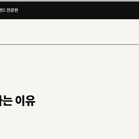
드 전광판​
하는 이유