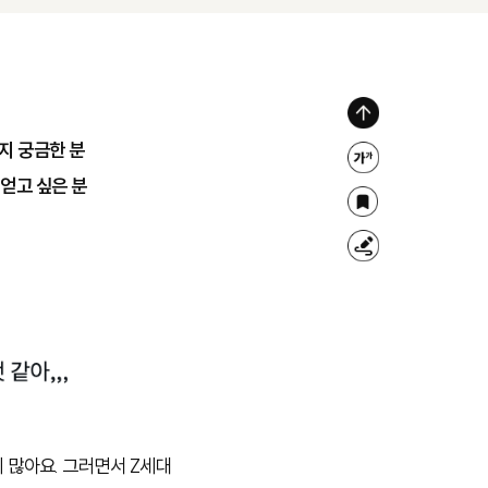
위
지 궁금한 분
로
글
얻고 싶은 분
가
자
북
기
크
마
형
기
크
광
조
펜
절
이 많아요. 그러면서 Z세대