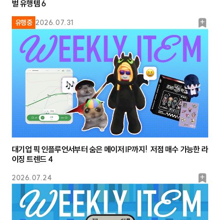
벌 유행템 6
북
유행중
2026.07.31
마
크
대기업 픽 인플루언서부터 숨은 메이저 IP까지! 저점 매수 가능한 라
이징 트렌드 4
북
2026.07.24
마
크