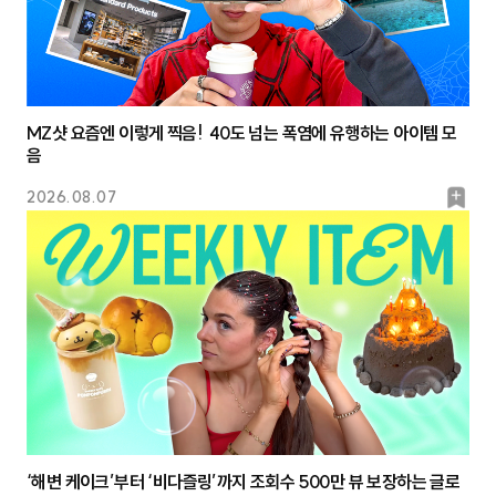
MZ샷 요즘엔 이렇게 찍음! 40도 넘는 폭염에 유행하는 아이템 모
음
북
2026.08.07
마
크
‘해변 케이크’부터 ‘비다즐링’까지 조회수 500만 뷰 보장하는 글로