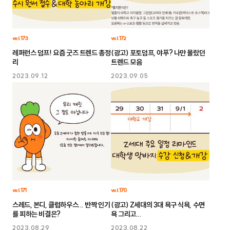
vol.173
vol.172
레퍼런스 덤프! 요즘 굿즈 트렌드 총정
(광고) 포토덤프, 야푸? 나만 몰랐던
리
트렌드 모음
2023.09.12
2023.09.05
vol.171
vol.170
스레드, 본디, 클럽하우스... 반짝 인기
(광고) Z세대의 3대 욕구 식욕, 수면
를 피하는 비결은?
욕 그리고...
2023.08.29
2023.08.22