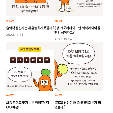
vol.179
vol.178
슬릭백 챌린지는 왜 유행하게 됐을까?
(광고) Z세대 야구팬 화력이 아이돌
팬덤 급이라고?
2023.10.31
2023.10.24
vol.177
vol.176
요즘 트렌드 찾기 너무 어렵죠? 다
(광고) 낭만은 왜 Z세대의 화두가 되
OO 때문!
었을까?