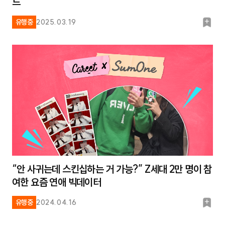
드
북
유행중
2025.03.19
마
크
“안 사귀는데 스킨십하는 거 가능?” Z세대 2만 명이 참
여한 요즘 연애 빅데이터
북
유행중
2024.04.16
마