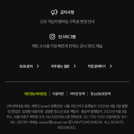
공지사항
신규 가입자 멤버십 구독료 변경 안내
인스타그램
캐릿 소식을 가장 빠르게 전하는 공식 SNS 채널
B2B 문의
자주 묻는 질문
직접 문의하기
개인정보처리방침
이용약관
저작권 정책
청소년보호정책
(주)대학내일 제호: 캐릿(Careet) 등록번호: 서울 아52992 등록일자: 2020년 4월 3일 발행
인/편집인: 김영훈 대표자명: 김영훈 청소년 보호 책임자 : 홍승우 발행일자: 2020년 4월 3일
주소: 서울 마포구 독막로 331, 마스터즈타워 6층 전화번호: 02-735-1031 사업자번호: 101-
86-28789 이메일: careet@careet.net ©UNIVTOMORROW. ALL RIGHTS
RESERVED.