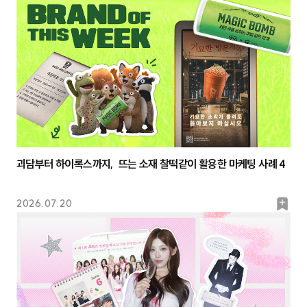
마
크
괴담부터 하이록스까지, 뜨는 소재 찰떡같이 활용한 마케팅 사례 4
북
2026.07.20
마
크