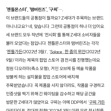
‘젠틀몬스터’, ‘탬버린즈’, ‘구찌’….
이 브랜드들의 공통점이 뭘까요? Z세대가 주목하는 브랜드
아니냐고요? 네, 맞습니다. 그런데 공통점이 하나 더 있어요.
세 브랜드 모두 작년에 ‘전시회’를 통해 Z세대 소비자들을
불러 모았다는 점입니다. 젠틀몬스터와 탬버린즈는 각각
‘
젠틀가든
(2022년 3월)’, ‘
Solace : 한 줌의 위안
(2022년
9월)’이라는 제목의 팝업 스토어 겸 전시를 진행했는데요.
정원 디오라마(축소 모형), 거인 오브제 등 예술 작품을
방불케 하는 설치물을 팝업 스토어에 배치해
주목받았습니다. 꼭 제품을 사지 않더라도, 작품을 구경하고
인증샷을 찍기 위해 긴 웨이팅을 감수하고 해당 공간을
방문한 Z세대가 많았어요. 구찌는 아예 DDP에서 ‘
구찌 가든
아키타이프: 절대적 전형
(2022년 3월)’이란 무료 전시회를