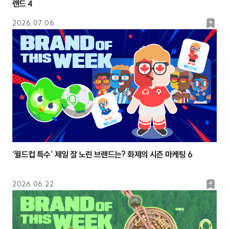
랜드 4
북
2026.07.06
마
크
‘월드컵 특수’ 제일 잘 노린 브랜드는? 화제의 시즌 마케팅 6
북
2026.06.22
마
크