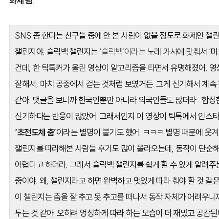
화제 됨.
SNS 좀 한다는 친구들 중에 안 본 사람이 없을 정도로 화제인 챌
챌린지야. 슬릭백 챌린지는
‘슬릭백’이라는
노래 가사에 맞춰서 ‘
건데, 한 틱톡커가 올린 영상이 알고리즘을 타면서 유명해졌어. 영
잘해서, 마치 공중에서 걷는 것처럼 보였거든. 그게 신기해서 계속
같아. 댓글을 보니까 한국인뿐만 아니라 외국인들도 많더라. ‘합성
신기하다는 반응이 많았어. 그래서인지 이 영상이 틱톡에서 인스타
‘초전도체 춤’
이라는 별명이 붙기도 했어. ㅋㅋㅋ 별명 때문에 웃겨
챌린지를 따라해본 사람들 후기도 많이 올라오는데, 동작이 단순해
어렵다고 하더라. 그래서 슬릭백 챌린지를 쉽게 할 수 있게 알려주
중이야. 왜, 챌린지라고 하면 완벽하고 멋있게 따라 춰야 할 것 같은
이 챌린지는 춤을 잘 추고 못 추고를 떠나서 동작 자체가 어려우니
두는 것 같아. 오히려 엉성하게 따라 하는 모습이 더 재밌고 공감