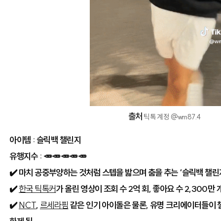
출처
틱톡 계정 @wm87.4
아이템 : 슬릭백 챌린지
유행지수 :
🥕🥕🥕🥕🥕
✔️ 마치 공중부양하는 것처럼 스텝을 밟으며 춤을 추는 ‘슬릭백 챌린
✔️
한국 틱톡커
가 올린 영상이 조회 수 2억 회, 좋아요 수 2,300만
✔️
NCT
,
르세라핌
같은 인기 아이돌은 물론, 유명 크리에이터들이 