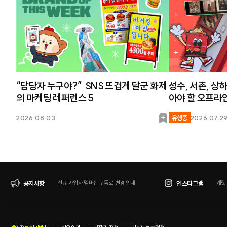
“담당자 누구야?” SNS 뜨겁게 달군 화제
성수, 서촌, 상
의 마케팅 레퍼런스 5
아야 할 오프라
북
2026.08.03
유행중
2026.07.2
마
크
공지사항
인스타그램
신규 가입자 멤버십 구독료 변경 안내
캐릿