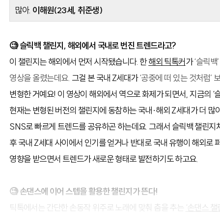
많아.
이해원(23세, 취준생)
🧐 슬릭백 챌린지, 해외에서 국내로 번진 트렌드라고?
이 챌린지는 해외에서 먼저 시작됐습니다. 한
해외 틱톡커
가
‘슬릭백
영상을 올렸는데요.
그걸 본 국내 Z세대가
‘공중에 떠 있는 것처럼’
변형한 거예요! 이 영상이 해외에서 역으로 화제가 되면서, 지금의 ‘
현재는 변형된 버전의 챌린지에 동참하는 국내·해외 Z세대가 더 많아
SNS로 빠르게 트렌드를 공유하곤 하는데요. 그래서 슬릭백 챌린지
후 국내 Z세대 사이에서 인기를 얻거나 반대로 국내 유행이 해외로 
영향을 받으면서 트렌드가 새로운 형태로 발전하기도 하고요.
🧐
손댄스에 이어 스텝을 활용한 챌린지가 뜬다!
틱톡에서는 간단한 손동작 위주로 노래에 맞춰 춤을 추는
‘손댄스 챌