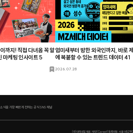
하이까지! 직접 다녀옴 꼭 알
엄미새부터 방한 외국인까지, 바로 
인 마케팅 인사이트 5
에 복붙할 수 있는 트렌드 데이터 41
북
9
2026.07.28
마
크
 소식을 가장 빠르게 전하는 공식 SNS 채널
(주)대학내일 제호: 캐릿(Careet) 등록번호: 서울 아5299