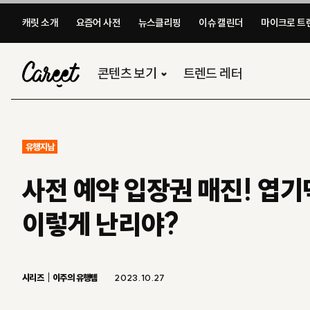
캐릿 소개
요즘어 사전
뉴스클리핑
이슈 캘린더
마이크로 트렌
콘텐츠 보기
트렌드 레터
유행지남
사전 예약 입장권 매진! 엽
이렇게 난리야?
시리즈
이주의 유행템
2023.10.27