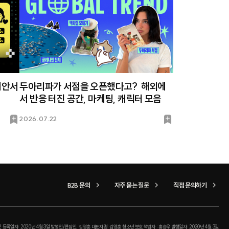
제안서
두아리파가 서점을 오픈했다고? 해외에
서 반응 터진 공간, 마케팅, 캐릭터 모음
북
북
2026.07.22
마
마
크
크
B2B 문의
자주 묻는 질문
직접 문의하기
2 등록일자: 2020년 4월 3일 발행인/편집인: 김영훈 대표자명: 김영훈 청소년 보호 책임자 : 홍승우 발행일자: 2020년 4월 3일