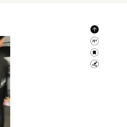
위
로
글
가
자
북
기
크
마
형
기
크
광
조
펜
절