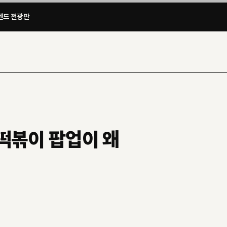
드 전광판​
기떡볶이 팝업이 왜