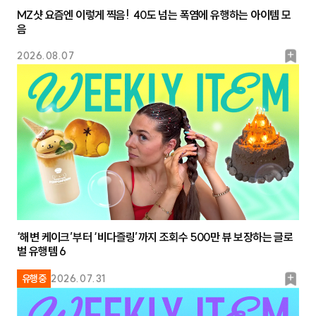
MZ샷 요즘엔 이렇게 찍음! 40도 넘는 폭염에 유행하는 아이템 모
음
북
2026.08.07
마
크
‘해변 케이크’부터 ‘비다즐링’까지 조회수 500만 뷰 보장하는 글로
벌 유행템 6
북
유행중
2026.07.31
마