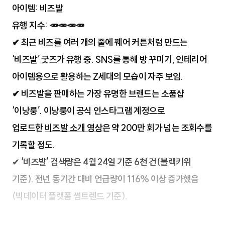
아이템: 비즈발
유행 지수: 🥕🥕🥕🥕
✔ 최근 비즈를 여러 개의 줄에 꿰어 커튼처럼 만드는
‘비즈발’ 굿즈가 유행 중. SNS를 통해 방 꾸미기, 인테리어
아이템용으로 활용하는 Z세대의 모습이 자주 보임.
✔ 비즈발을 판매하는 가장 유명한 브랜드는 소품샵
‘이낭룽’. 이낭룽이 공식 인스타그램 계정으로
업로드한
비즈발 소개 영상
은 약 200만 회가 넘는 조회수를
기록할 정도.
✔
‘비즈발’ 검색량은 4월 24일 기준 6천 건(블랙키위
기준). 전년 동기간 대비 언급량이 116% 이상 증가했음
(빅데이터 플랫폼 썸트렌드 기준).