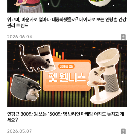
위고비, 마운자로 얼마나 대중화됐을까? 데이터로 보는 연령별 건강
관리 트렌드
북
2026.06.04
마
크
연평균 300만 원 쓰는 1500만 명 반려인 마케팅 아직도 놓치고 계
세요?
북
2026.05.07