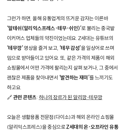
그런가 하면, 올해 유통업계의 뜨거운 감자는 이른바
‘알테쉬(알리익스프레스·테무·쉬인)’
로 불리는 중국발
이커머스 업체들의 약진이었는데요. Z세대는 유튜브의
‘테무깡’
영상을 즐겨 보고,
‘테무 감성’
을 일상어로 쓰며
밈으로 받아들이고 있어요. 또, 같은 가격의 제품이 해외
쇼핑몰에서 어떤 가격에 팔리는지 살펴 보거나, 그 중에서
괜찮은 제품을 찾아내면서
‘발견하는 재미’
를 느끼기도
하고요.
🔗
관련 콘텐츠
:
하나의 장르가 된 알리깡·테무깡
오늘은 생활용품 전문점(다이소)과 해외 온라인 쇼핑몰
(알리익스프레스)을 중심으로
Z세대의 온·오프라인 유통