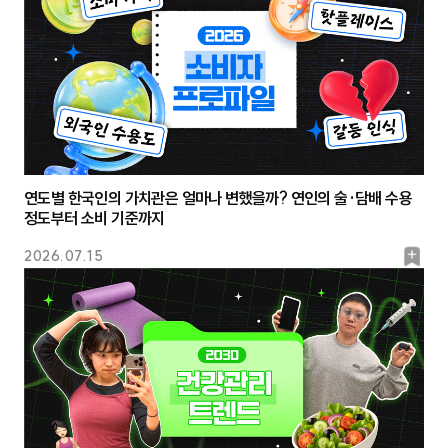
크
연도별 한국인의 가치관은 얼마나 변했을까? 연인의 술·담배 수용
정도부터 소비 기준까지
북
2026.07.15
마
크