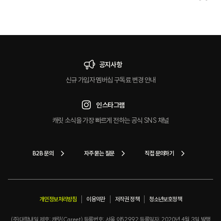
마
크
공지사항
신규 가입자 멤버십 구독료 변경 안내
인스타그램
캐릿 소식을 가장 빠르게 전하는 공식 SNS 채널
B2B 문의
자주 묻는 질문
직접 문의하기
개인정보처리방침
이용약관
저작권 정책
청소년보호정책
(주)대학내일 제호: 캐릿(Careet) 등록번호: 서울 아52992 등록일자: 2020년 4월 3일 발행