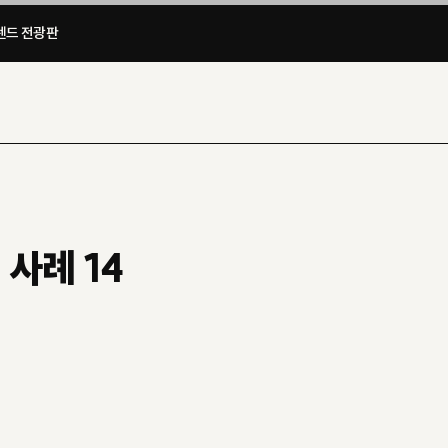
드 전광판​
사례 14