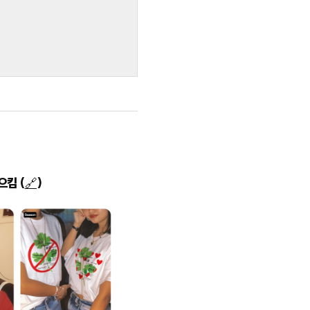
으킴 (
🔗
)