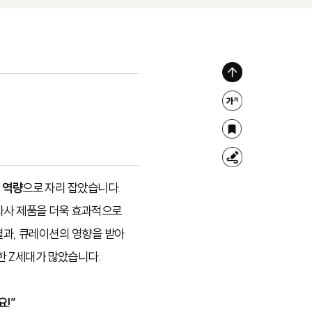
위
로
글
가
자
북
기
크
마
형
기
크
광
 역량
으로 자리 잡았습니다.
조
펜
자사 제품을 더욱 효과적으로
절
결과, 큐레이션의 영향을 받아
한 Z세대가 많았습니다.
!”