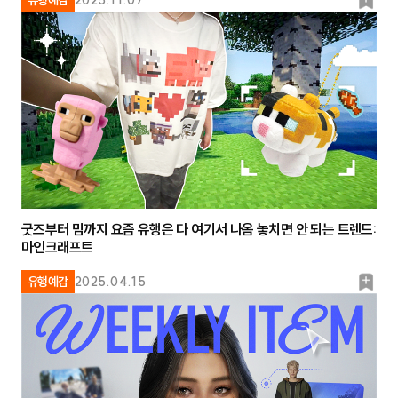
북
유행예감
2025.11.07
마
크
굿즈부터 밈까지 요즘 유행은 다 여기서 나옴 놓치면 안 되는 트렌드:
마인크래프트
북
유행예감
2025.04.15
마
크