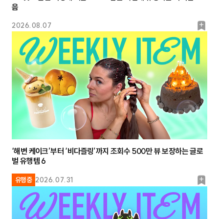
음
북
2026.08.07
마
크
‘해변 케이크’부터 ‘비다즐링’까지 조회수 500만 뷰 보장하는 글로
벌 유행템 6
북
유행중
2026.07.31
마
크