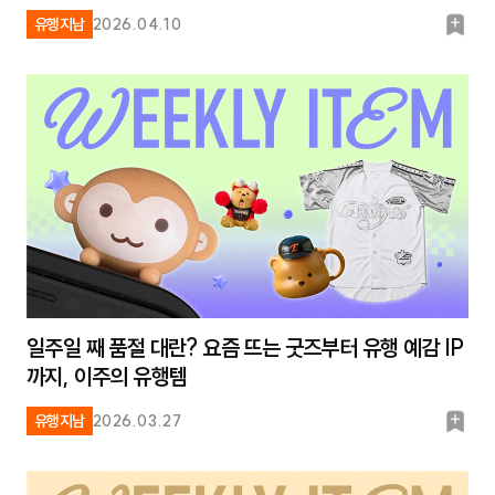
북
유행지남
2026.04.10
마
크
일주일 째 품절 대란? 요즘 뜨는 굿즈부터 유행 예감 IP
까지, 이주의 유행템
북
유행지남
2026.03.27
마
크