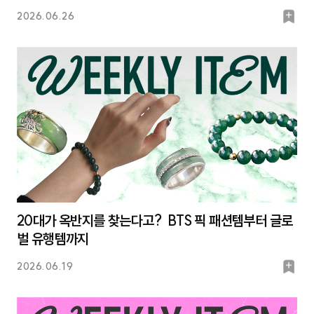
북
2026.06.26
마
크
20대가 옥반지를 찾는다고? BTS 픽 패션템부터 글로
벌 유행템까지
북
2026.06.19
마
크