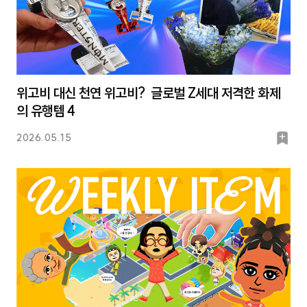
위고비 대신 천연 위고비? 글로벌 Z세대 저격한 화제
의 유행템 4
북
2026.05.15
마
크