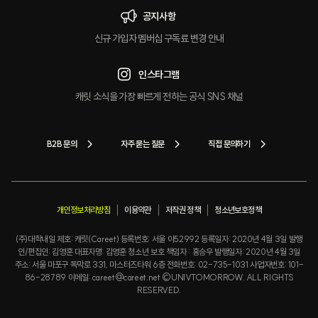
공지사항
신규 가입자 멤버십 구독료 변경 안내
인스타그램
캐릿 소식을 가장 빠르게 전하는 공식 SNS 채널
B2B 문의
자주 묻는 질문
직접 문의하기
개인정보처리방침
이용약관
저작권 정책
청소년보호정책
(주)대학내일 제호: 캐릿(Careet) 등록번호: 서울 아52992 등록일자: 2020년 4월 3일 발행
인/편집인: 김영훈 대표자명: 김영훈 청소년 보호 책임자 : 홍승우 발행일자: 2020년 4월 3일
주소: 서울 마포구 독막로 331, 마스터즈타워 6층 전화번호: 02-735-1031 사업자번호: 101-
86-28789 이메일: careet@careet.net ©UNIVTOMORROW. ALL RIGHTS
RESERVED.