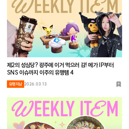
제2의 성심당? 광주에 이거 먹으러 감! 메가 IP부터
SNS 이슈까지 이주의 유행템 4
북
유행지남
2026.03.13
마
크