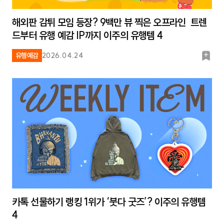
해외판 감튀 모임 등장? 9백만 뷰 찍은 오프라인 트렌
드부터 유행 예감 IP까지 이주의 유행템 4
북
유행예감
2026.04.24
마
크
카톡 선물하기 랭킹 1위가 ‘붓다 굿즈’? 이주의 유행템
4