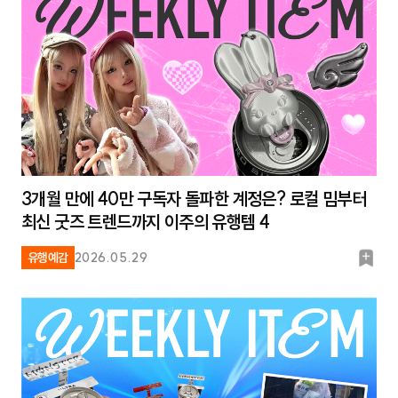
3개월 만에 40만 구독자 돌파한 계정은? 로컬 밈부터
최신 굿즈 트렌드까지 이주의 유행템 4
북
유행예감
2026.05.29
마
크