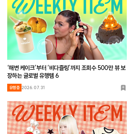
‘해변 케이크’부터 ‘비다즐링’까지 조회수 500만 뷰 보
장하는 글로벌 유행템 6
북
유행중
2026.07.31
마
크