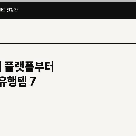
드 전광판​
제의 플랫폼부터
유행템 7