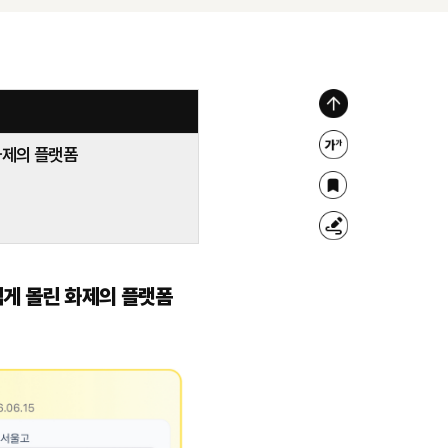
위
로
 화제의 플랫폼
글
가
자
북
기
크
마
형
기
크
광
조
 넘게 몰린 화제의 플랫폼
펜
절