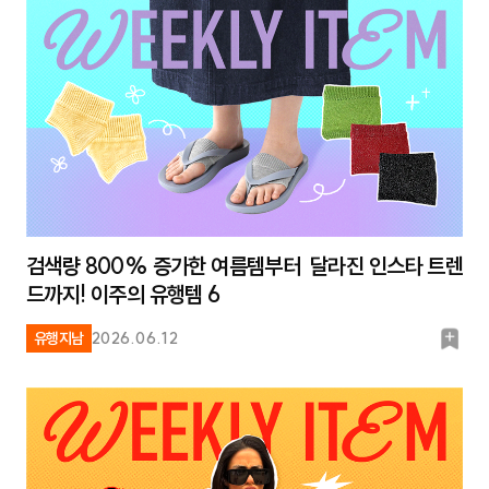
크
검색량 800% 증가한 여름템부터 달라진 인스타 트렌
드까지! 이주의 유행템 6
북
유행지남
2026.06.12
마
크