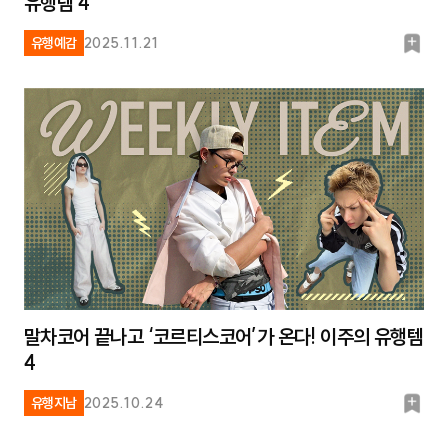
유행템 4
북
유행예감
2025.11.21
마
크
말차코어 끝나고 ‘코르티스코어’가 온다! 이주의 유행템
4
북
유행지남
2025.10.24
마