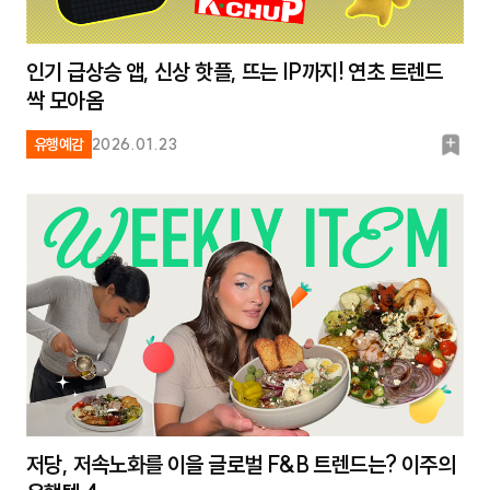
인기 급상승 앱, 신상 핫플, 뜨는 IP까지! 연초 트렌드
싹 모아옴
북
유행예감
2026.01.23
마
크
저당, 저속노화를 이을 글로벌 F&B 트렌드는? 이주의