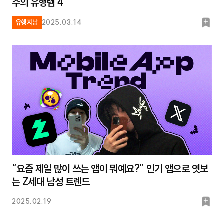
주의 유행템 4
북
유행지남
2025.03.14
마
크
“요즘 제일 많이 쓰는 앱이 뭐예요?” 인기 앱으로 엿보
는 Z세대 남성 트렌드
북
2025.02.19
마