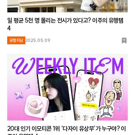
일 평균 5천 명 몰리는 전시가 있다고? 이주의 유행템
4
북
유행지남
2025.05.09
마
크
20대 인기 이모티콘 1위 ‘다자이 유상무’가 누구야? 이