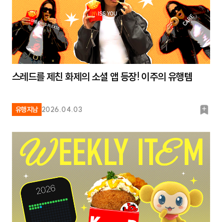
스레드를 제친 화제의 소셜 앱 등장! 이주의 유행템
북
유행지남
2026.04.03
마
크