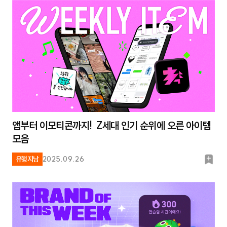
크
앱부터 이모티콘까지! Z세대 인기 순위에 오른 아이템
모음
북
유행지남
2025.09.26
마
크