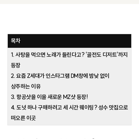
목차
1. 사탕을 먹으면 노래가 들린다고? ’골전도 디저트’까지
등장
2. 요즘 Z세대가 인스타그램 DM창에 밤낮 없이
상주하는 이유
3. 항공샷을 이을 새로운 MZ샷 등장!
4. 도넛 하나 구매하려고 세 시간 웨이팅? 성수 맛집으로
떠오른 이곳