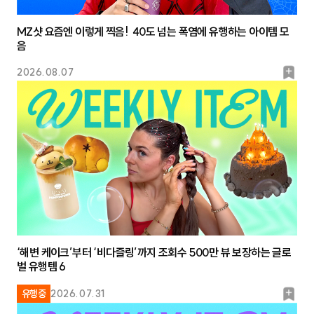
MZ샷 요즘엔 이렇게 찍음! 40도 넘는 폭염에 유행하는 아이템 모
음
북
2026.08.07
마
크
‘해변 케이크’부터 ‘비다즐링’까지 조회수 500만 뷰 보장하는 글로
벌 유행템 6
북
유행중
2026.07.31