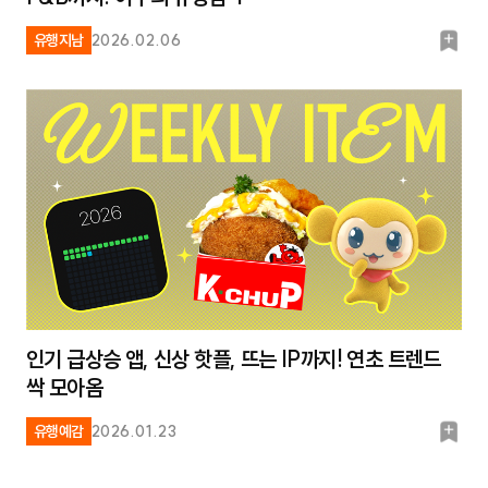
북
유행지남
2026.02.06
마
크
인기 급상승 앱, 신상 핫플, 뜨는 IP까지! 연초 트렌드
싹 모아옴
북
유행예감
2026.01.23
마