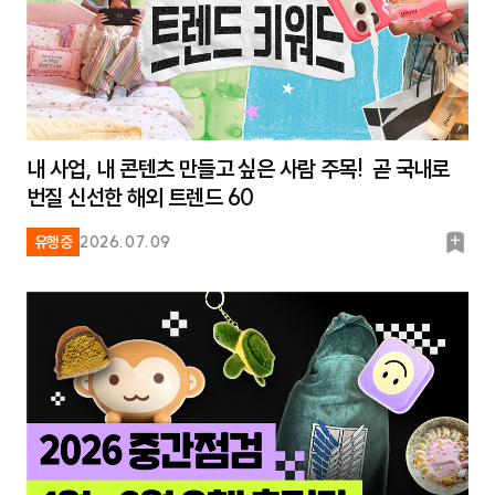
내 사업, 내 콘텐츠 만들고 싶은 사람 주목! 곧 국내로
번질 신선한 해외 트렌드 60
북
유행중
2026.07.09
마
크