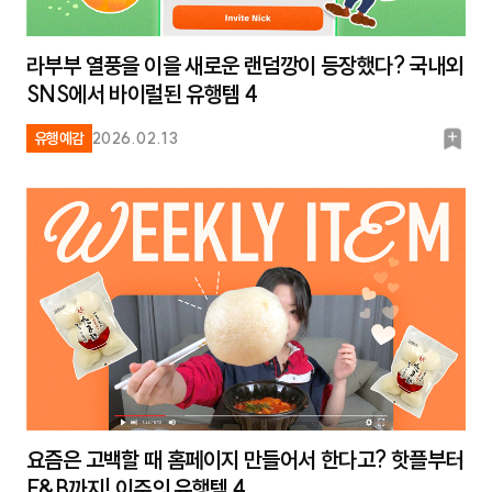
라부부 열풍을 이을 새로운 랜덤깡이 등장했다? 국내외
SNS에서 바이럴된 유행템 4
북
유행예감
2026.02.13
마
크
요즘은 고백할 때 홈페이지 만들어서 한다고? 핫플부터
F&B까지! 이주의 유행템 4