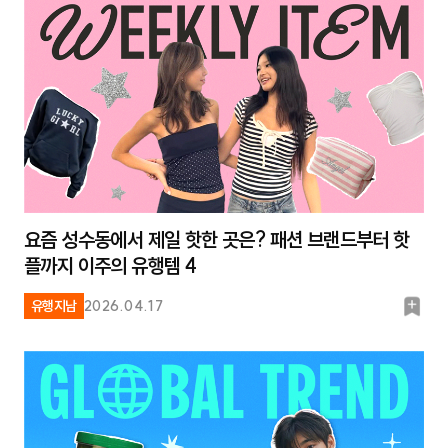
크
요즘 성수동에서 제일 핫한 곳은? 패션 브랜드부터 핫
플까지 이주의 유행템 4
북
유행지남
2026.04.17
마
크