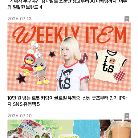
“기획자 누구야?” 감다살로 소문난 광고부터 AI 마케팅까지, 이주
의 일잘한 브랜드 4
북
2026.07.13
마
크
10만 원 넘는 로봇 키링이 글로벌 유행중! 신상 굿즈부터 인기 IP까
지 SNS 유행템 5
북
2026.07.10
마
크