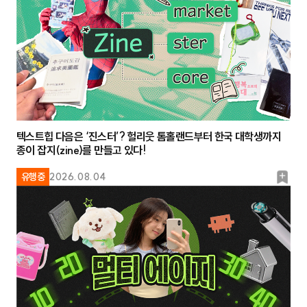
크
텍스트힙 다음은 ‘진스터’? 헐리웃 톰홀랜드부터 한국 대학생까지
종이 잡지(zine)를 만들고 있다!
북
유행중
2026.08.04
마
크