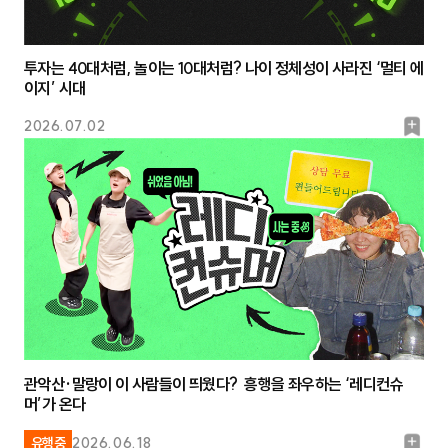
투자는 40대처럼, 놀이는 10대처럼? 나이 정체성이 사라진 ‘멀티 에
이지’ 시대
북
2026.07.02
마
크
관악산·말랑이 이 사람들이 띄웠다? 흥행을 좌우하는 ‘레디컨슈
머’가 온다
북
유행중
2026.06.18