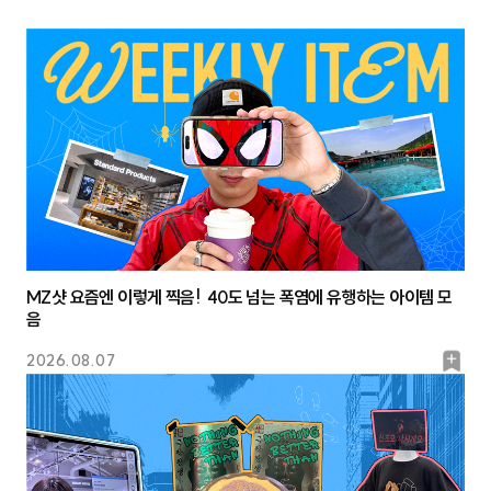
MZ샷 요즘엔 이렇게 찍음! 40도 넘는 폭염에 유행하는 아이템 모
음
북
2026.08.07
마
크