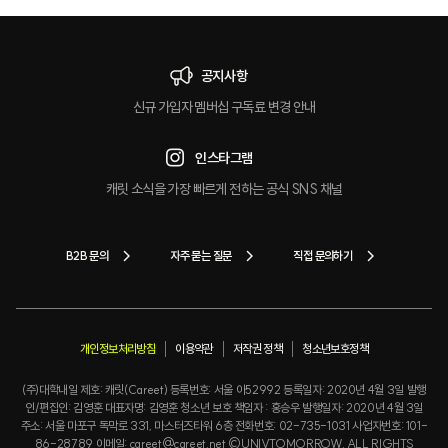
공지사항
신규 가입자 멤버십 구독료 변경 안내
인스타그램
캐릿 소식을 가장 빠르게 전하는 공식 SNS 채널
B2B 문의
자주 묻는 질문
직접 문의하기
개인정보처리방침
이용약관
저작권 정책
청소년보호정책
(주)대학내일 제호: 캐릿(Careet) 등록번호: 서울 아52992 등록일자: 2020년 4월 3일 발행
인/편집인: 김영훈 대표자명: 김영훈 청소년 보호 책임자 : 홍승우 발행일자: 2020년 4월 3일
주소: 서울 마포구 독막로 331, 마스터즈타워 6층 전화번호: 02-735-1031 사업자번호: 101-
86-28789 이메일: careet@careet.net ©UNIVTOMORROW. ALL RIGHTS