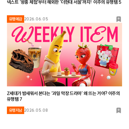
넥스트 ‘왕홍 체험’부터 해외판 ‘더현대 서울’까지! 이주의 유행템 5
북
유행예감
2026.06.05
마
크
Z세대가 밤새워서 본다는 ‘과일 막장 드라마’ 왜 뜨는 거야? 이주의
유행템 7
북
유행지남
2026.05.08
마
크