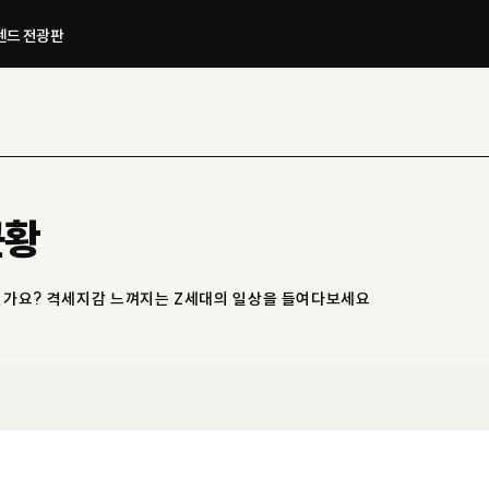
드 전광판​
근황
신가요? 격세지감 느껴지는 Z세대의 일상을 들여다보세요