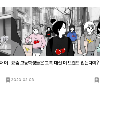
짜 이
요즘 고등학생들은 교복 대신 이 브랜드 입는다며?
북
북
2020.02.03
마
마
크
크