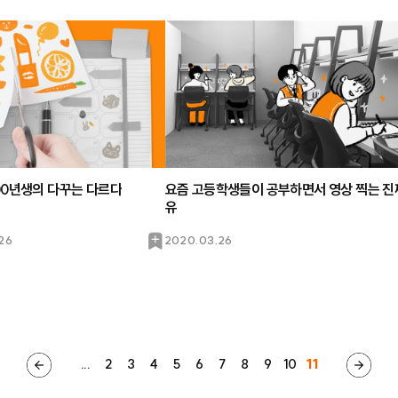
00년생의 다꾸는 다르다
요즘 고등학생들이 공부하면서 영상 찍는 진
유
북
26
2020.03.26
마
크
...
2
3
4
5
6
7
8
9
10
11