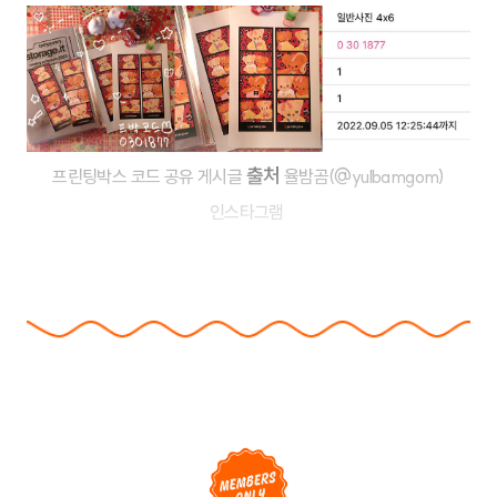
출처
프린팅박스 코드 공유 게시글
율밤곰(@yulbamgom)
인스타그램