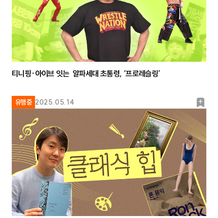
티니핑·아이브 잇는 알파세대 초통령, ‘프로레슬링’
북
유행중
2025.05.14
마
크