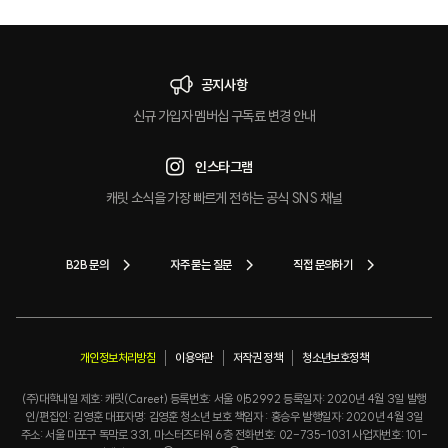
크
공지사항
신규 가입자 멤버십 구독료 변경 안내
인스타그램
캐릿 소식을 가장 빠르게 전하는 공식 SNS 채널
B2B 문의
자주 묻는 질문
직접 문의하기
개인정보처리방침
이용약관
저작권 정책
청소년보호정책
(주)대학내일 제호: 캐릿(Careet) 등록번호: 서울 아52992 등록일자: 2020년 4월 3일 발행
인/편집인: 김영훈 대표자명: 김영훈 청소년 보호 책임자 : 홍승우 발행일자: 2020년 4월 3일
주소: 서울 마포구 독막로 331, 마스터즈타워 6층 전화번호: 02-735-1031 사업자번호: 101-