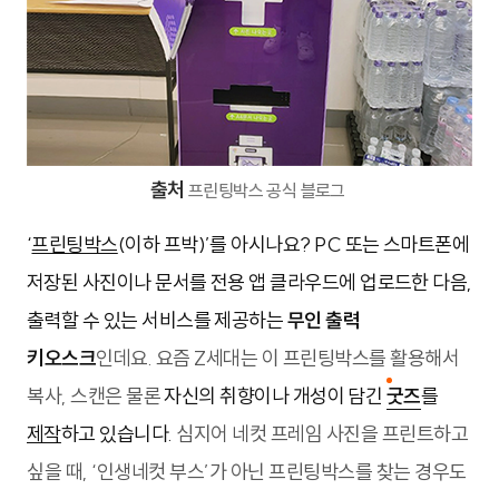
출처
프린팅박스 공식 블로그
‘
프린팅박스
(이하 프박)’를 아시나요? PC 또는 스마트폰에
저장된 사진이나 문서를 전용 앱 클라우드에 업로드한 다음,
출력할 수 있는 서비스를 제공하는
무인 출력
키오스크
인데요. 요즘 Z세대는 이 프린팅박스를 활용해서
복사, 스캔은 물론
자신의 취향이나 개성이 담긴
굿즈
를
제작
하고 있습니다.
심지어 네컷 프레임 사진을 프린트하고
싶을 때, ‘인생네컷 부스’가 아닌 프린팅박스를 찾는 경우도