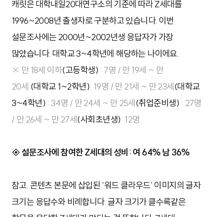
캐릿은 대학내일20대연구소의 기준에 따라 Z세대를
1996~2008년 출생자로 구분하고 있습니다. 이번
설문조사에는 2000년~2002년생 응답자가 가장
많았습니다. 대학교 3~4학년에 해당하는 나이에요.
※ 만 18세 이하
(고등학생)
: 7명 / 만 19세 ~ 만
20세
(대학교 1~2학년)
: 19명 / 만 21세 ~ 만 23세
(대학교
3~4학년)
: 34명 / 만 24세 ~ 만 25세
(취업준비생)
: 27명
/ 만 26세 ~ 만 27세
(사회초년생)
: 12명
◈
설문조사에 참여한 Z세대의 성비:
여 64% 남 36%
참고. 콘텐츠 본문에 삽입된 ‘워드 클라우드’ 이미지의 글자
크기는 응답수와 비례합니다. 글자 크기가 클수록같은