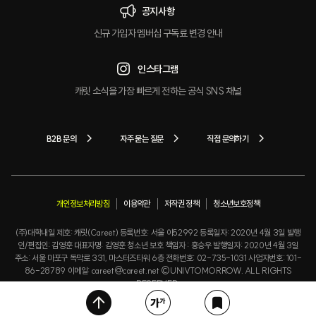
공지사항
신규 가입자 멤버십 구독료 변경 안내
인스타그램
캐릿 소식을 가장 빠르게 전하는 공식 SNS 채널
B2B 문의
자주 묻는 질문
직접 문의하기
개인정보처리방침
이용약관
저작권 정책
청소년보호정책
(주)대학내일 제호: 캐릿(Careet) 등록번호: 서울 아52992 등록일자: 2020년 4월 3일 발행
인/편집인: 김영훈 대표자명: 김영훈 청소년 보호 책임자 : 홍승우 발행일자: 2020년 4월 3일
주소: 서울 마포구 독막로 331, 마스터즈타워 6층 전화번호: 02-735-1031 사업자번호: 101-
86-28789 이메일: careet@careet.net ©UNIVTOMORROW. ALL RIGHTS
RESERVED.
위
글
북